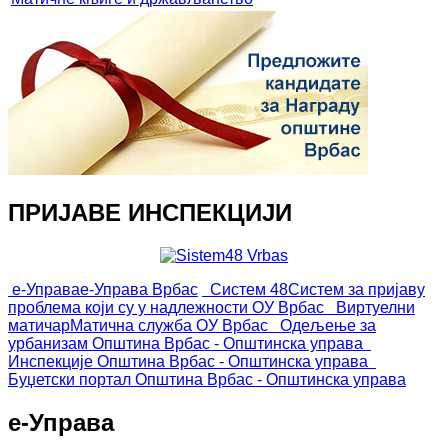
ПРИЈАВЕ ИНСПЕКЦИЈИ
е-Управа
е-Управа Врбас
Систем 48
Систем за пријаву
проблема који су у надлежности ОУ Врбас
Виртуелни
матичар
Матична служба ОУ Врбас
Одељење за
урбанизам
Општина Врбас - Општинска управа
Инспекције
Општина Врбас - Општинска управа
Буџетски портал
Општина Врбас - Општинска управа
е-Управа