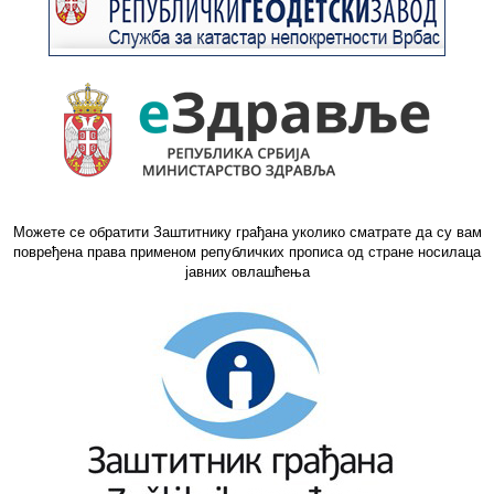
Можете се обратити Заштитнику грађана уколико сматрате да су вам
повређена права применом републичких прописа од стране носилаца
јавних овлашћења