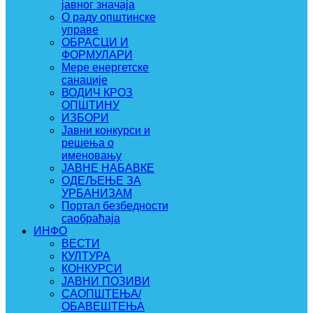
јавног значаја
О раду општинске
управе
ОБРАСЦИ И
ФОРМУЛАРИ
Мере енергетске
санације
ВОДИЧ КРОЗ
ОПШТИНУ
ИЗБОРИ
Јавни конкурси и
решења о
именовању
ЈАВНЕ НАБАВКЕ
ОДЕЉЕЊЕ ЗА
УРБАНИЗАМ
Портал безбедности
саобраћаја
ИНФО
ВЕСТИ
КУЛТУРА
КОНКУРСИ
ЈАВНИ ПОЗИВИ
САОПШТЕЊА/
ОБАВЕШТЕЊА