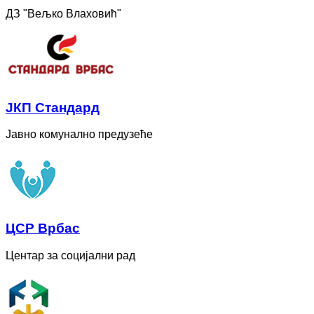
ДЗ "Вељко Влаховић"
ЈКП Стандард
Јавно комунално предузеће
ЦСР Врбас
Центар за социјални рад