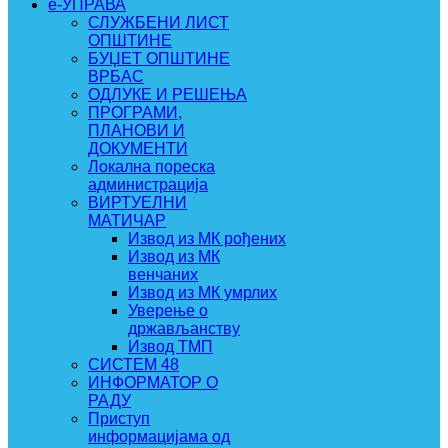
e-УПРАВА
СЛУЖБЕНИ ЛИСТ
ОПШТИНЕ
БУЏЕТ ОПШТИНЕ
ВРБАС
ОДЛУКЕ И РЕШЕЊА
ПРОГРАМИ,
ПЛАНОВИ И
ДОКУМЕНТИ
Локална пореска
администрација
ВИРТУЕЛНИ
МАТИЧАР
Извод из МК рођених
Извод из МК
венчаних
Извод из МК умрлих
Уверење о
држављанству
Извод ТМП
СИСТЕМ 48
ИНФОРМАТОР О
РАДУ
Приступ
информацијама од