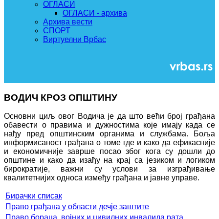
ОГЛАСИ
ОГЛАСИ - архива
Архива вести
СПОРТ
Виртуелни Врбас
ВОДИЧ КРОЗ ОПШТИНУ
Основни циљ овог Водича је да што већи број грађана
обавести о правима и дужностима које имају када се
нађу пред општинским органима и службама. Боља
информисаност грађана о томе где и како да ефикасније
и економичније заврше посао због кога су дошли до
општине и како да изађу на крај са језиком и логиком
бирократије, важни су услови за изграђивање
квалитетнијих односа између грађана и јавне управе.
Бирачки списак
Право грађана у области дечје заштите
Право бораца, војних и цивилних инвалида рата