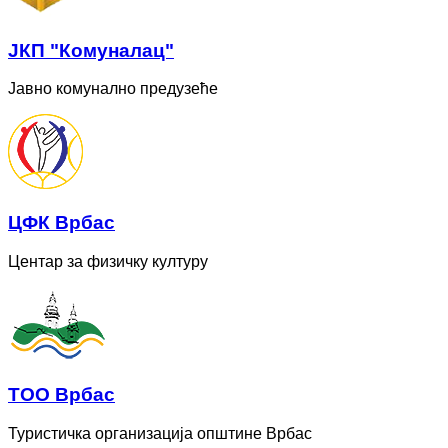
ЈКП "Комуналац"
Јавно комунално предузеће
ЦФК Врбас
Центар за физичку културу
ТОО Врбас
Туристичка организација општине Врбас