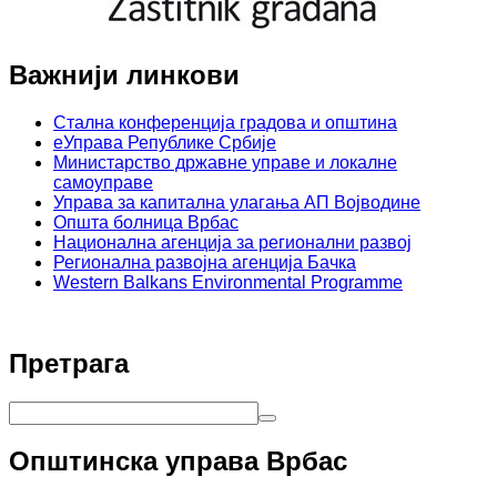
Важнији линкови
Стална конференција градова и општина
еУправа Републике Србије
Министарство државне управе и локалне
самоуправе
Управа за капитална улагања АП Војводине
Општа болница Врбас
Национална агенција за регионални развој
Регионална развојна агенција Бачка
Western Balkans Environmental Programme
Претрага
Општинска управа Врбас