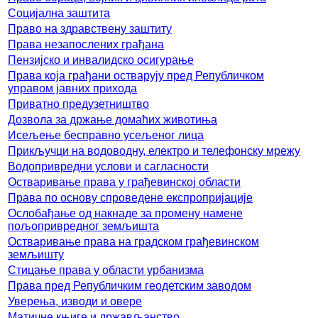
Социјална заштита
Право на здравствену заштиту
Права незапослених грађана
Пензијско и инвалидско осигурање
Права која грађани остварују пред Републичком
управом јавних прихода
Приватно предузетништво
Дозвола за држање домаћих животиња
Исељење бесправно усељеног лица
Прикључци на водоводну, електро и телефонску мрежу
Водопривредни услови и сагласности
Остваривање права у грађевинској области
Права по основу спроведене експропријације
Ослобађање од накнаде за промену намене
пољопривредног земљишта
Остваривање права на градском грађевинском
земљишту
Стицање права у области урбанизма
Права пред Републичким геодетским заводом
Уверења, изводи и овере
Матичне књиге и држављанство