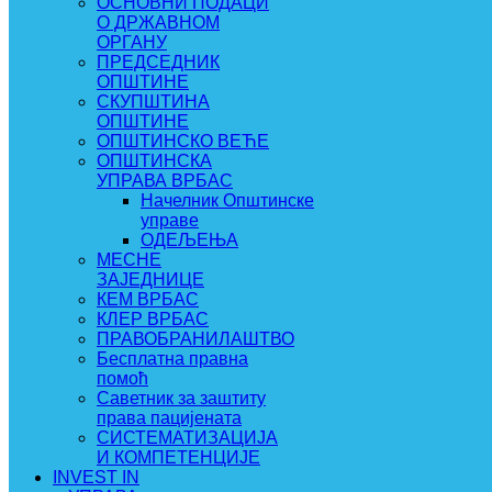
ОСНОВНИ ПОДАЦИ
О ДРЖАВНОМ
ОРГАНУ
ПРЕДСЕДНИК
ОПШТИНЕ
СКУПШТИНА
ОПШТИНЕ
ОПШТИНСКО ВЕЋЕ
ОПШТИНСКА
УПРАВА ВРБАС
Начелник Општинске
управе
ОДЕЉЕЊА
МЕСНЕ
ЗАЈЕДНИЦЕ
КЕМ ВРБАС
КЛЕР ВРБАС
ПРАВОБРАНИЛАШТВО
Бесплатна правна
помоћ
Саветник за заштиту
права пацијената
СИСТЕМАТИЗАЦИЈА
И КОМПЕТЕНЦИЈЕ
INVEST IN