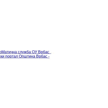
р
Матична служба ОУ Врбас
ски портал
Општина Врбас -