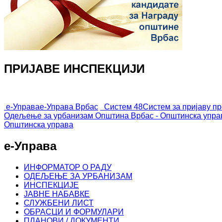
ПРИЈАВЕ ИНСПЕКЦИЈИ
е-Управа
е-Управа Врбас
Систем 48
Систем за пријаву п
Одељење за урбанизам
Општина Врбас - Општинска упра
Општинска управа
е-Управа
ИНФОРМАТОР О РАДУ
ОДЕЉЕЊЕ ЗА УРБАНИЗАМ
ИНСПЕКЦИЈЕ
ЈАВНЕ НАБАВКЕ
СЛУЖБЕНИ ЛИСТ
ОБРАСЦИ И ФОРМУЛАРИ
ПЛАНОВИ / ДОКУМЕНТИ