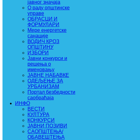
јавног значаја
О раду општинске
управе
ОБРАСЦИ И
ФОРМУЛАРИ
Мере енергетске
санације
ВОДИЧ КРОЗ
ОПШТИНУ
ИЗБОРИ
Јавни конкурси и
решења о
именовању
ЈАВНЕ НАБАВКЕ
ОДЕЉЕЊЕ ЗА
УРБАНИЗАМ
Портал безбедности
саобраћаја
ИНФО
ВЕСТИ
КУЛТУРА
КОНКУРСИ
ЈАВНИ ПОЗИВИ
САОПШТЕЊА/
ОБАВЕШТЕЊА