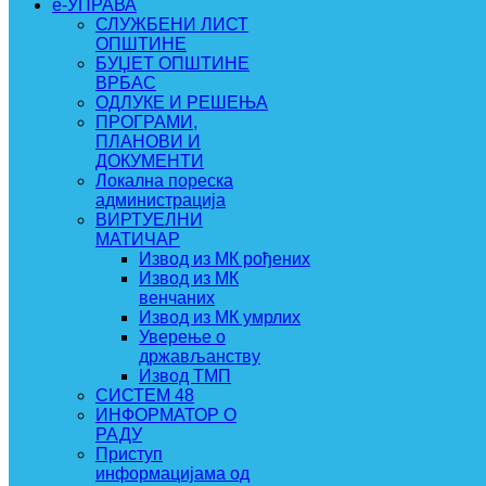
e-УПРАВА
СЛУЖБЕНИ ЛИСТ
ОПШТИНЕ
БУЏЕТ ОПШТИНЕ
ВРБАС
ОДЛУКЕ И РЕШЕЊА
ПРОГРАМИ,
ПЛАНОВИ И
ДОКУМЕНТИ
Локална пореска
администрација
ВИРТУЕЛНИ
МАТИЧАР
Извод из МК рођених
Извод из МК
венчаних
Извод из МК умрлих
Уверење о
држављанству
Извод ТМП
СИСТЕМ 48
ИНФОРМАТОР О
РАДУ
Приступ
информацијама од