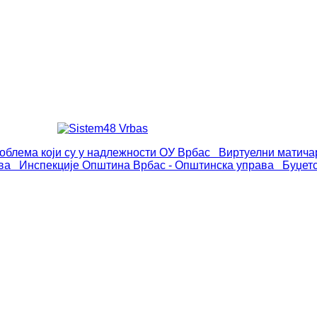
роблема који су у надлежности ОУ Врбас
Виртуелни матича
ва
Инспекције
Општина Врбас - Општинска управа
Буџет