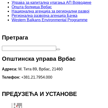
Управа за капитална улагања АП Војводине
Општа болница Врбас
Национална агенција за регионални развој
Регионална развојна агенција Бачка
Western Balkans Environmental Programme
Претрага
Општинска управа Врбас
Адреса:
М. Тита 89, Врбас, 21460
Телефон:
+381.21.7954.000
ПРЕДУЗЕЋА И УСТАНОВЕ