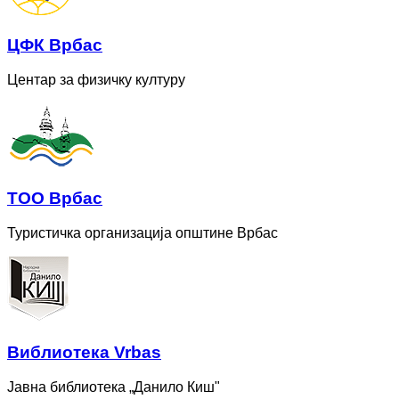
ЦФК Врбас
Центар за физичку културу
ТОО Врбас
Туристичка организација општине Врбас
Bиблиотека Vrbas
Јавна библиотека „Данило Киш"