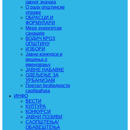
јавног значаја
О раду општинске
управе
ОБРАСЦИ И
ФОРМУЛАРИ
Мере енергетске
санације
ВОДИЧ КРОЗ
ОПШТИНУ
ИЗБОРИ
Јавни конкурси и
решења о
именовању
ЈАВНЕ НАБАВКЕ
ОДЕЉЕЊЕ ЗА
УРБАНИЗАМ
Портал безбедности
саобраћаја
ИНФО
ВЕСТИ
КУЛТУРА
КОНКУРСИ
ЈАВНИ ПОЗИВИ
САОПШТЕЊА/
ОБАВЕШТЕЊА