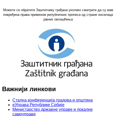
Можете се обратити Заштитнику грађана уколико сматрате да су вам
повређена права применом републичких прописа од стране носилаца
јавних овлашћења
Важнији линкови
Стална конференција градова и општина
еУправа Републике Србије
Министарство државне управе и локалне
самоуправе