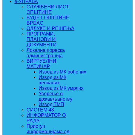
e-УПРАВА
СЛУЖБЕНИ ЛИСТ
ОПШТИНЕ
БУЏЕТ ОПШТИНЕ
ВРБАС
ОДЛУКЕ И РЕШЕЊА
ПРОГРАМИ,
ПЛАНОВИ И
ДОКУМЕНТИ
Локална пореска
администрација
ВИРТУЕЛНИ
МАТИЧАР
Извод из МК рођених
Извод из МК
венчаних
Извод из МК умрлих
Уверење о
држављанству
Извод ТМП
СИСТЕМ 48
ИНФОРМАТОР О
РАДУ
Приступ
информацијама од