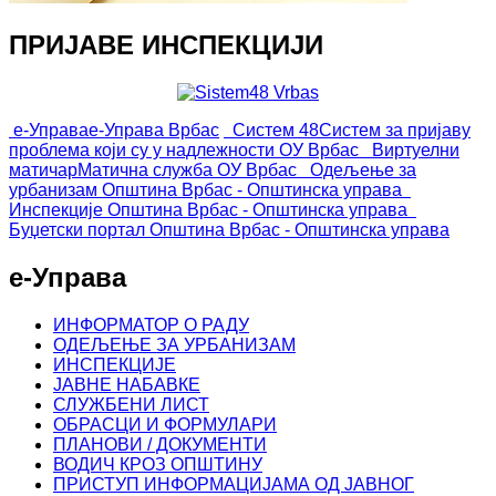
ПРИЈАВЕ ИНСПЕКЦИЈИ
е-Управа
е-Управа Врбас
Систем 48
Систем за пријаву
проблема који су у надлежности ОУ Врбас
Виртуелни
матичар
Матична служба ОУ Врбас
Одељење за
урбанизам
Општина Врбас - Општинска управа
Инспекције
Општина Врбас - Општинска управа
Буџетски портал
Општина Врбас - Општинска управа
е-Управа
ИНФОРМАТОР О РАДУ
ОДЕЉЕЊЕ ЗА УРБАНИЗАМ
ИНСПЕКЦИЈЕ
ЈАВНЕ НАБАВКЕ
СЛУЖБЕНИ ЛИСТ
ОБРАСЦИ И ФОРМУЛАРИ
ПЛАНОВИ / ДОКУМЕНТИ
ВОДИЧ КРОЗ ОПШТИНУ
ПРИСТУП ИНФОРМАЦИЈАМА ОД ЈАВНОГ