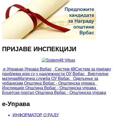
ПРИЈАВЕ ИНСПЕКЦИЈИ
е-Управа
е-Управа Врбас
Систем 48
Систем за пријаву
проблема који су у надлежности ОУ Врбас
Виртуелни
матичар
Матична служба ОУ Врбас
Одељење за
урбанизам
Општина Врбас - Општинска управа
Инспекције
Општина Врбас - Општинска управа
Буџетски портал
Општина Врбас - Општинска управа
е-Управа
ИНФОРМАТОР О РАДУ