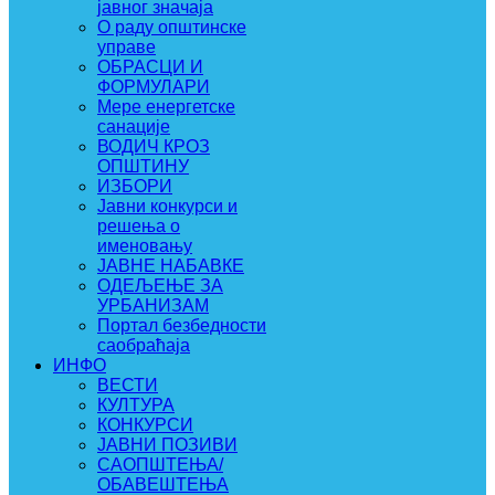
јавног значаја
О раду општинске
управе
ОБРАСЦИ И
ФОРМУЛАРИ
Мере енергетске
санације
ВОДИЧ КРОЗ
ОПШТИНУ
ИЗБОРИ
Јавни конкурси и
решења о
именовању
ЈАВНЕ НАБАВКЕ
ОДЕЉЕЊЕ ЗА
УРБАНИЗАМ
Портал безбедности
саобраћаја
ИНФО
ВЕСТИ
КУЛТУРА
КОНКУРСИ
ЈАВНИ ПОЗИВИ
САОПШТЕЊА/
ОБАВЕШТЕЊА