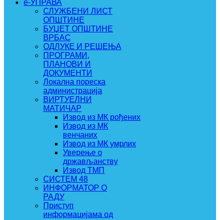
e-УПРАВА
СЛУЖБЕНИ ЛИСТ
ОПШТИНЕ
БУЏЕТ ОПШТИНЕ
ВРБАС
ОДЛУКЕ И РЕШЕЊА
ПРОГРАМИ,
ПЛАНОВИ И
ДОКУМЕНТИ
Локална пореска
администрација
ВИРТУЕЛНИ
МАТИЧАР
Извод из МК рођених
Извод из МК
венчаних
Извод из МК умрлих
Уверење о
држављанству
Извод ТМП
СИСТЕМ 48
ИНФОРМАТОР О
РАДУ
Приступ
информацијама од