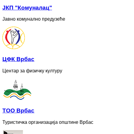
ЈКП "Комуналац"
Јавно комунално предузеће
ЦФК Врбас
Центар за физичку културу
ТОО Врбас
Туристичка организација општине Врбас