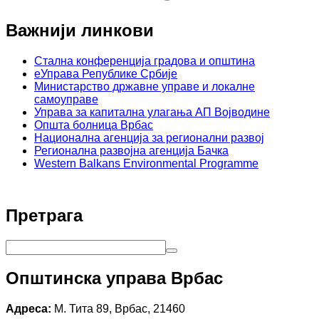
Важнији линкови
Стална конференција градова и општина
еУправа Републике Србије
Министарство државне управе и локалне
самоуправе
Управа за капитална улагања АП Војводине
Општа болница Врбас
Национална агенција за регионални развој
Регионална развојна агенција Бачка
Western Balkans Environmental Programme
Претрага
Општинска управа Врбас
Адреса:
М. Тита 89, Врбас, 21460