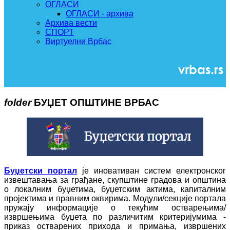
ОГЛАСИ
ОГЛАСИ - архива
Архива вести
СПОРТ
Виртуелни Врбас
folder
БУЏЕТ ОПШТИНЕ ВРБАС
Буџетски портал
је иновативан систем електронског
извештавања за грађане, скупштине градова и општина
о локалним буџетима, буџетским актима, капиталним
пројектима и правним оквирима. Модули/секције портала
пружају информације о текућим остварењима/
извршењима буџета по различитим критеријумима -
приказ остварених прихода и примања, извршених