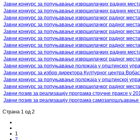
Јавни конкурс за попуњавање извршилачких радних мест
Јавни конкурс за попуњавање извршилачких радних мест
Јавни конкурс за попуњавање извршилачког радног места
Јавни конкурс за попуњавање извршилачког радног места
Јавни конкурс за попуњавање извршилачког радног места
Јавни конкурс за попуњавање извршилачког радног места
Јавни конкурс за попуњавање извршилачког радног места
Јавни конкурс за попуњавање извршилачких радних места
Јавни конкурс за попуњавање извршилачког радног места
Јавни конкурс за попуњавање положаја у општинској упр
Јавни конкурс за избор директора Културног центра Врба
Јавни конкурс за попуњавање положаја у општинској упр
Јавни конкурс за попуњавање извршилачког радног места
Јавни позив за реализацију програма стручне праксе у 20
Јавни позив за реализацију програма самозапошљавање у
Страна 1 од 2
1
2