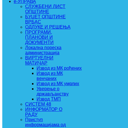
e-УПРАВА
СЛУЖБЕНИ ЛИСТ
ОПШТИНЕ
БУЏЕТ ОПШТИНЕ
ВРБАС
ОДЛУКЕ И РЕШЕЊА
ПРОГРАМИ,
ПЛАНОВИ И
ДОКУМЕНТИ
Локална пореска
администрација
ВИРТУЕЛНИ
МАТИЧАР
Извод из МК рођених
Извод из МК
венчаних
Извод из МК умрлих
Уверење о
држављанству
Извод ТМП
СИСТЕМ 48
ИНФОРМАТОР О
РАДУ
Приступ
информацијама од