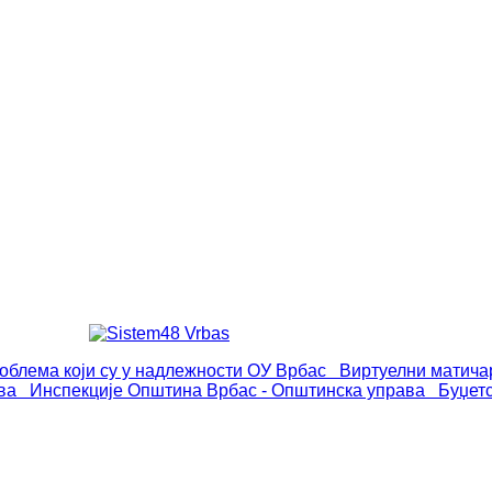
роблема који су у надлежности ОУ Врбас
Виртуелни матича
ва
Инспекције
Општина Врбас - Општинска управа
Буџет