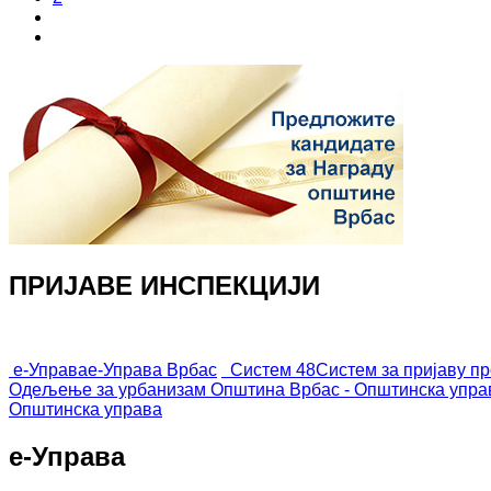
ПРИЈАВЕ ИНСПЕКЦИЈИ
е-Управа
е-Управа Врбас
Систем 48
Систем за пријаву п
Одељење за урбанизам
Општина Врбас - Општинска упра
Општинска управа
е-Управа