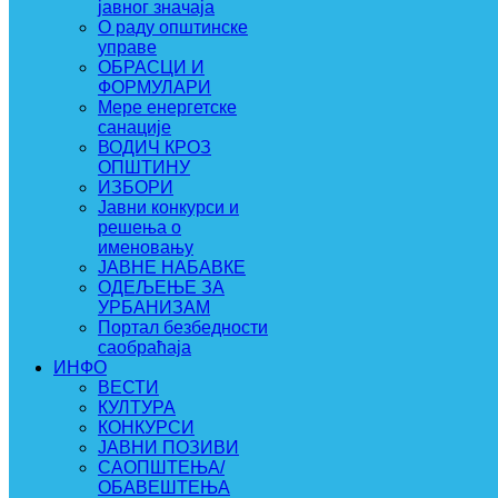
јавног значаја
О раду општинске
управе
ОБРАСЦИ И
ФОРМУЛАРИ
Мере енергетске
санације
ВОДИЧ КРОЗ
ОПШТИНУ
ИЗБОРИ
Јавни конкурси и
решења о
именовању
ЈАВНЕ НАБАВКЕ
ОДЕЉЕЊЕ ЗА
УРБАНИЗАМ
Портал безбедности
саобраћаја
ИНФО
ВЕСТИ
КУЛТУРА
КОНКУРСИ
ЈАВНИ ПОЗИВИ
САОПШТЕЊА/
ОБАВЕШТЕЊА