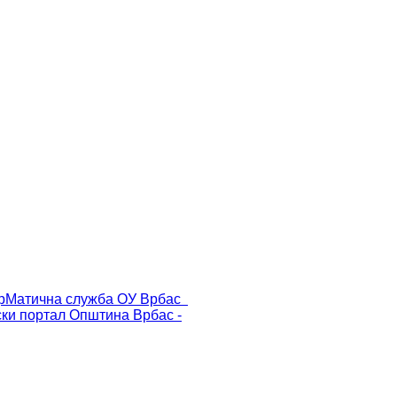
р
Матична служба ОУ Врбас
ски портал
Општина Врбас -