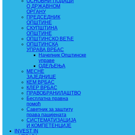
ОСНОВНИ ПОДАЦИ
О ДРЖАВНОМ
ОРГАНУ
ПРЕДСЕДНИК
ОПШТИНЕ
СКУПШТИНА
ОПШТИНЕ
ОПШТИНСКО ВЕЋЕ
ОПШТИНСКА
УПРАВА ВРБАС
Начелник Општинске
управе
ОДЕЉЕЊА
МЕСНЕ
ЗАЈЕДНИЦЕ
КЕМ ВРБАС
КЛЕР ВРБАС
ПРАВОБРАНИЛАШТВО
Бесплатна правна
помоћ
Саветник за заштиту
права пацијената
СИСТЕМАТИЗАЦИЈА
И КОМПЕТЕНЦИЈЕ
INVEST IN