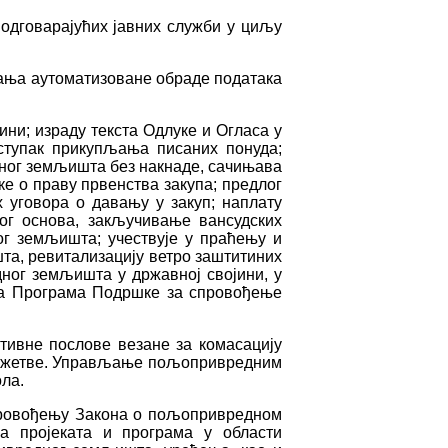
 одговарајућих јавних служби у циљу
ањa аутоматизоване обраде података
и; израду текста Одлуке и Огласа у
ступак прикупљања писаних понуда;
дног земљишта без накнаде, сачињава
е о праву првенства закупа; предлог
 уговора о давању у закуп; наплату
ог основа, закључивање вансудских
г земљишта; учествује у праћењу и
а, ревитализацију ветро заштитиних
ог земљишта у државној својини, у
а Програма Подршке за спровођење
вне послове везане за комасацију
 и жетве. Управљање пољопривредним
ола.
провођењу Закона о пољопривредном
 пројеката и програма у области