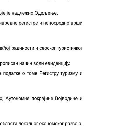
које је надлежно Одељење.
привредне регистре и непосредно врши
маћој радиности и сеоског туристичког
прописан начин води евиденцију.
а податке о томе Регистру туризму и
ој Аутономне покрајине Војводине и
области локалног економског развоја,