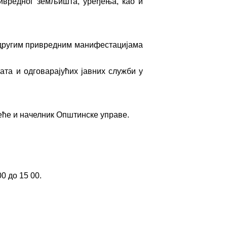
ивредног земљишта, уређења, као и
другим привредним манифестацијама
ата и одговарајућих јавних служби у
ће и начелник Општинске управе.
0 до 15 00.