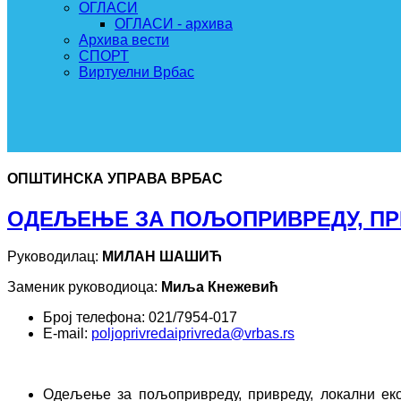
ОГЛАСИ
ОГЛАСИ - архива
Архива вести
СПОРТ
Виртуелни Врбас
ОПШТИНСКА УПРАВА ВРБАС
ОДЕЉЕЊЕ ЗА ПОЉОПРИВРЕДУ, ПРИ
Руководилац:
МИЛАН ШАШИЋ
Заменик руководиоца:
Миља Кнежевић
Број телефона: 021/7954-017
Е-mail:
poljoprivredaiprivreda@vrbas.rs
Одељење за пољопривреду, привреду, локални екон