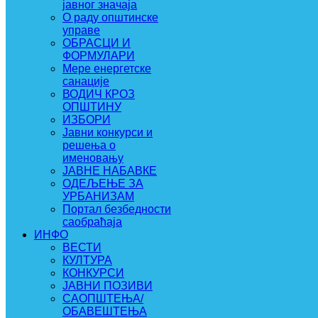
јавног значаја
О раду општинске
управе
ОБРАСЦИ И
ФОРМУЛАРИ
Мере енергетске
санације
ВОДИЧ КРОЗ
ОПШТИНУ
ИЗБОРИ
Јавни конкурси и
решења о
именовању
ЈАВНЕ НАБАВКЕ
ОДЕЉЕЊЕ ЗА
УРБАНИЗАМ
Портал безбедности
саобраћаја
ИНФО
ВЕСТИ
КУЛТУРА
КОНКУРСИ
ЈАВНИ ПОЗИВИ
САОПШТЕЊА/
ОБАВЕШТЕЊА