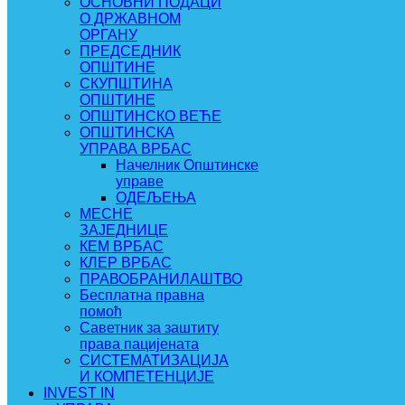
ОСНОВНИ ПОДАЦИ
О ДРЖАВНОМ
ОРГАНУ
ПРЕДСЕДНИК
ОПШТИНЕ
СКУПШТИНА
ОПШТИНЕ
ОПШТИНСКО ВЕЋЕ
ОПШТИНСКА
УПРАВА ВРБАС
Начелник Општинске
управе
ОДЕЉЕЊА
МЕСНЕ
ЗАЈЕДНИЦЕ
КЕМ ВРБАС
КЛЕР ВРБАС
ПРАВОБРАНИЛАШТВО
Бесплатна правна
помоћ
Саветник за заштиту
права пацијената
СИСТЕМАТИЗАЦИЈА
И КОМПЕТЕНЦИЈЕ
INVEST IN