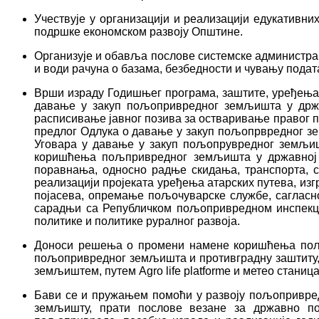
Учествује у организацији и реализацији едукативни
подршке економском развоју Општине.
Организује и обавља послове системске администра
и води рачуна о базама, безбедности и чувању подат
Врши израду Годишњег програма, заштите, уређења
давање у закуп пољопривредног земљишта у држав
расписивање јавног позива за остваривање правог 
предлог Одлука о давање у закуп пољопрвредног зе
Уговара у давање у закуп пољопрувредног земљишт
коришћења пољпривредног земљишта у државној с
поравнања, односно радње скидања, транспорта, 
реализацији пројеката уређења атарских путева, и
појасева, опремање пољочуварске службе, саглас
сарадњи са Републичком пољопривредном инспекц
политике и политике руралног развоја.
Доноси решења о промени намене коришћења пољо
пољопривредног земљишта и противградну заштиту,
земљиштем, путем Agro life platforme и метео станиц
Бави се и пружањем помоћи у развоју пољопривре
земљишту, прати послове везане за државно п