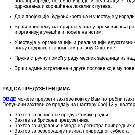
пољопривреде, посебно израде и реализације го
одржавања и коришћења локалних путева.
Даје пројекције будућих кретања и учествује у изра
Врши припрему материјала у циљу промовисања ра
и организује учешће и посете на истим.
Учествује у организацији и реализацији едукативн
циљу подршке економском развоју Општине.
Пружа стручну помоћ у раду месних заједница из н
Врши административне и друге послове које му пов
РАД СА ПРЕДУЗЕТНИЦИМА
ОВДЕ
можете преузети захтеве који су Вам потребни (зах
Попуњени захтеви се предају на шалтеру број 12 у шалтер
Захтев за оснивање предузетничке радње
Захтев за брисање предузетника
Захтев за издавање извода из регистра привредних с
Захтев за резервацију назива привредног субјекта