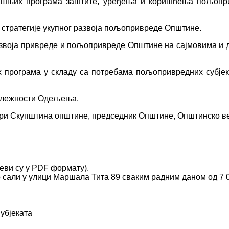
дишњих програма заштите, уређења и коришћења пољопр
ди стратегије укупног развоја пољопривреде Општине.
звоја привреде и пољопривреде Општине на сајмовима и 
их програма у складу са потребама пољопривредних субјек
адлежности Одељења.
ери Скупштина општине, председник Општине, Општинско ве
теви су у PDF формату).
 сали у улици Маршала Тита 89 сваким радним даном од 7 0
убјеката