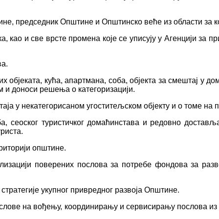
ине, председник Општине и Општинско веће из области за 
, као и све врсте промена које се уписују у Агенцији за 
а.
 објеката, кућа, апартмана, соба, објекта за смештај у до
м и доноси решења о категоризацији.
таја у некатегорисаном угоститељском објекту и о томе на 
ба, сеоског туристичког домаћинставa и редовно достављ
риста.
риторији општине.
изацији поверених послова за потребе фондова за разв
и стратегије укупног привредног развоја Општине.
ослове на вођењу, координирању и сервисирању послова из 