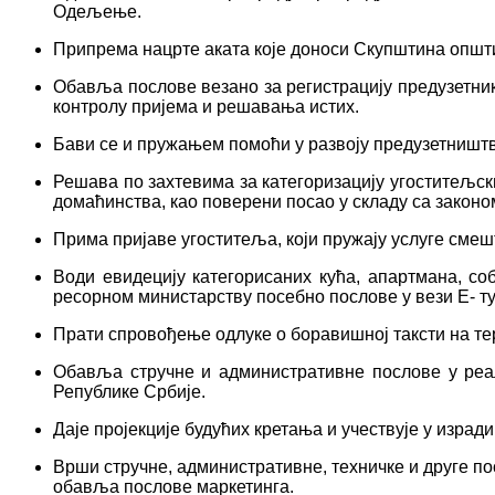
Одељење.
Припрема нацрте аката које доноси Скупштина општ
Обавља послове везано за регистрацију предузетника
контролу пријема и решавања истих.
Бави се и пружањем помоћи у развоју предузетништв
Решава по захтевима за категоризацију угоститељских
домаћинства, као поверени посао у складу са законо
Прима пријаве угоститеља, који пружају услуге смеш
Води евидецију категорисаних кућа, апартмана, со
ресорном министарству посебно послове у вези Е- ту
Прати спровођење одлуке о боравишној таксти на те
Обавља стручне и административне послове у реал
Републике Србије.
Даје пројекције будућих кретања и учествује у израд
Врши стручне, административне, техничке и друге п
обавља послове маркетинга.