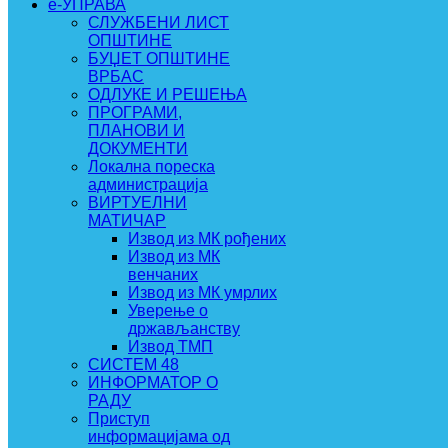
e-УПРАВА
СЛУЖБЕНИ ЛИСТ
ОПШТИНЕ
БУЏЕТ ОПШТИНЕ
ВРБАС
ОДЛУКЕ И РЕШЕЊА
ПРОГРАМИ,
ПЛАНОВИ И
ДОКУМЕНТИ
Локална пореска
администрација
ВИРТУЕЛНИ
МАТИЧАР
Извод из МК рођених
Извод из МК
венчаних
Извод из МК умрлих
Уверење о
држављанству
Извод ТМП
СИСТЕМ 48
ИНФОРМАТОР О
РАДУ
Приступ
информацијама од