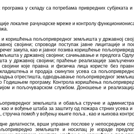
х програма у складу са потребама привредних субјеката и
ције локалне рачунарске мреже и контролу функционионис
ака.
 и коришћења пољопривредног земљишта у државној својин
ној својини; спроводи поступак јавне лицитације и по
пречег закупа, као и јавног позива коришћење пољопривре
мљишта у државној својини; сачињавање и предлога Одлук
а у државној својини; праћење реализације закључених
војини које правна и физичка лица користе без правн
складиштења и продаја скинутих усева са пољопривредно
зградња отрестишта, одводњавање пољопривредног земљишт
но Годишњем програму. Контрола коришћења пољопривредн
ијом и пољочуварском службом. Доношење и реализациј
привредног земљишта и обавља стручне и администрати
 као и вођење штаба за заштиту од пожара стрних усева
а, стручна помоћ у вођењу књиге поља , као и њихова контр
дне делатности, врши управне послове у непосредном с
ољопривредно земљиште и носилац је израде предлога