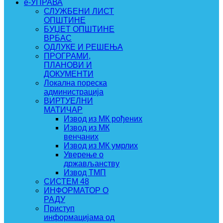
e-УПРАВА
СЛУЖБЕНИ ЛИСТ
ОПШТИНЕ
БУЏЕТ ОПШТИНЕ
ВРБАС
ОДЛУКЕ И РЕШЕЊА
ПРОГРАМИ,
ПЛАНОВИ И
ДОКУМЕНТИ
Локална пореска
администрација
ВИРТУЕЛНИ
МАТИЧАР
Извод из МК рођених
Извод из МК
венчаних
Извод из МК умрлих
Уверење о
држављанству
Извод ТМП
СИСТЕМ 48
ИНФОРМАТОР О
РАДУ
Приступ
информацијама од