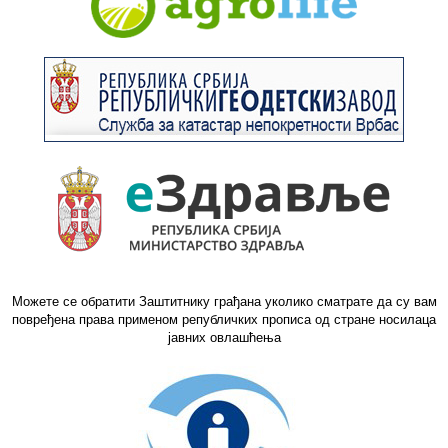
Можете се обратити Заштитнику грађана уколико сматрате да су вам
повређена права применом републичких прописа од стране носилаца
јавних овлашћења