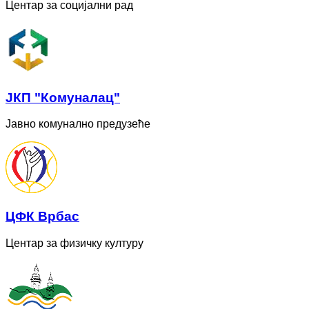
Центар за социјални рад
ЈКП "Комуналац"
Јавно комунално предузеће
ЦФК Врбас
Центар за физичку културу