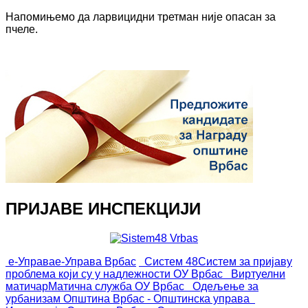
Напомињемо да ларвицидни третман није опасан за
пчеле.
ПРИЈАВЕ ИНСПЕКЦИЈИ
е-Управа
е-Управа Врбас
Систем 48
Систем за пријаву
проблема који су у надлежности ОУ Врбас
Виртуелни
матичар
Матична служба ОУ Врбас
Одељење за
урбанизам
Општина Врбас - Општинска управа