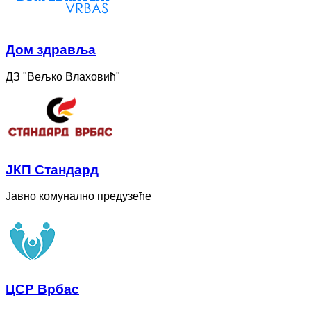
Дом здравља
ДЗ "Вељко Влаховић"
ЈКП Стандард
Јавно комунално предузеће
ЦСР Врбас