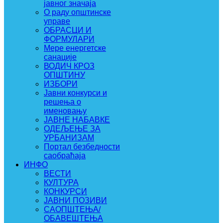
јавног значаја
О раду општинске
управе
ОБРАСЦИ И
ФОРМУЛАРИ
Мере енергетске
санације
ВОДИЧ КРОЗ
ОПШТИНУ
ИЗБОРИ
Јавни конкурси и
решења о
именовању
ЈАВНЕ НАБАВКЕ
ОДЕЉЕЊЕ ЗА
УРБАНИЗАМ
Портал безбедности
саобраћаја
ИНФО
ВЕСТИ
КУЛТУРА
КОНКУРСИ
ЈАВНИ ПОЗИВИ
САОПШТЕЊА/
ОБАВЕШТЕЊА