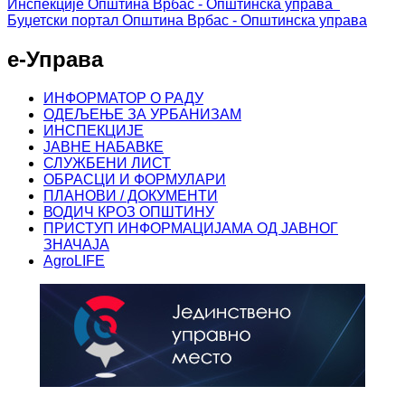
Инспекције
Општина Врбас - Општинска управа
Буџетски портал
Општина Врбас - Општинска управа
е-Управа
ИНФОРМАТОР О РАДУ
ОДЕЉЕЊЕ ЗА УРБАНИЗАМ
ИНСПЕКЦИЈЕ
ЈАВНЕ НАБАВКЕ
СЛУЖБЕНИ ЛИСТ
ОБРАСЦИ И ФОРМУЛАРИ
ПЛАНОВИ / ДОКУМЕНТИ
ВОДИЧ КРОЗ ОПШТИНУ
ПРИСТУП ИНФОРМАЦИЈАМА ОД ЈАВНОГ
ЗНАЧАЈА
AgroLIFE