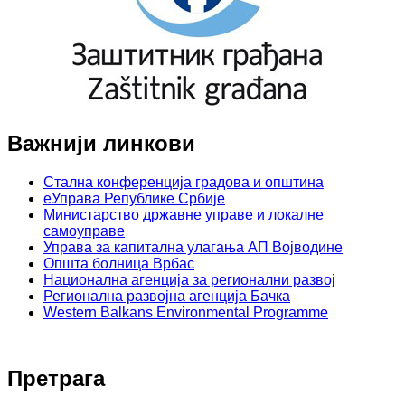
Важнији линкови
Стална конференција градова и општина
еУправа Републике Србије
Министарство државне управе и локалне
самоуправе
Управа за капитална улагања АП Војводине
Општа болница Врбас
Национална агенција за регионални развој
Регионална развојна агенција Бачка
Western Balkans Environmental Programme
Претрага