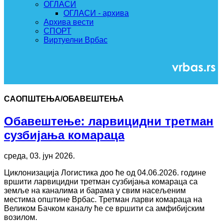
ОГЛАСИ
ОГЛАСИ - архива
Архива вести
СПОРТ
Виртуелни Врбас
САОПШТЕЊА/ОБАВЕШТЕЊА
Обавештење: ларвицидни третман
сузбијања комараца
среда, 03. јун 2026.
Циклонизација Логистика доо ће од 04.06.2026. године
вршити ларвицидни третман сузбијања комараца са
земље на каналима и барама у свим насељеним
местима општине Врбас. Третман ларви комараца на
Великом Бачком каналу ће се вршити са амфибијским
возилом.