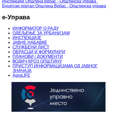
Инспекције
Општина Врбас - Општинска управа
Буџетски портал
Општина Врбас - Општинска управа
е-Управа
ИНФОРМАТОР О РАДУ
ОДЕЉЕЊЕ ЗА УРБАНИЗАМ
ИНСПЕКЦИЈЕ
ЈАВНЕ НАБАВКЕ
СЛУЖБЕНИ ЛИСТ
ОБРАСЦИ И ФОРМУЛАРИ
ПЛАНОВИ / ДОКУМЕНТИ
ВОДИЧ КРОЗ ОПШТИНУ
ПРИСТУП ИНФОРМАЦИЈАМА ОД ЈАВНОГ
ЗНАЧАЈА
AgroLIFE