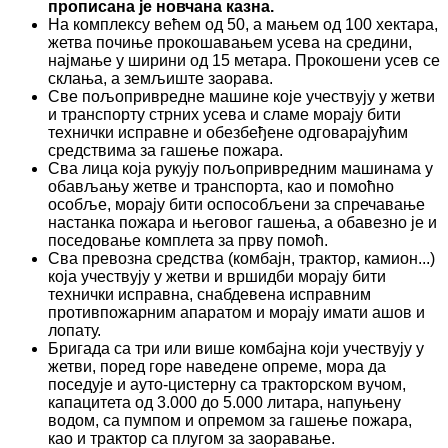
прописана је новчана казна.
На комплексу већем од 50, а мањем од 100 хектара,
жетва почиње прокошавањем усева на средини,
најмање у ширини од 15 метара. Прокошени усев се
склања, а земљиште заорава.
Све пољопривредне машине које учествују у жетви
и транспорту стрних усева и сламе морају бити
технички исправне и обезбеђене одговарајућим
средствима за гашење пожара.
Сва лица која рукују пољопривредним машинама у
обављању жетве и транспорта, као и помоћно
особље, морају бити оспособљени за спречавање
настанка пожара и његовог гашења, а обавезно је и
поседовање комплета за прву помоћ.
Сва превозна средства (комбајн, трактор, камион...)
која учествују у жетви и вршидби морају бити
технички исправна, снабдевена исправним
противпожарним апаратом и морају имати ашов и
лопату.
Бригада са три или више комбајна који учествују у
жетви, поред горе наведене опреме, мора да
поседује и ауто-цистерну са тракторском вучом,
капацитета од 3.000 до 5.000 литара, напуњену
водом, са пумпом и опремом за гашење пожара,
као и трактор са плугом за заоравање.