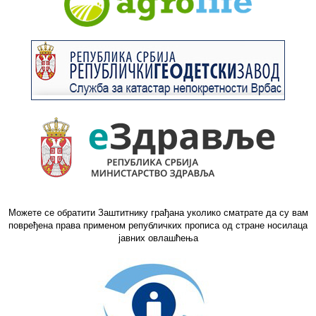
Можете се обратити Заштитнику грађана уколико сматрате да су вам
повређена права применом републичких прописа од стране носилаца
јавних овлашћења