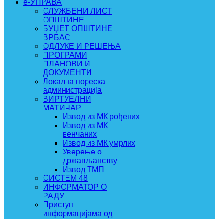
e-УПРАВА
СЛУЖБЕНИ ЛИСТ
ОПШТИНЕ
БУЏЕТ ОПШТИНЕ
ВРБАС
ОДЛУКЕ И РЕШЕЊА
ПРОГРАМИ,
ПЛАНОВИ И
ДОКУМЕНТИ
Локална пореска
администрација
ВИРТУЕЛНИ
МАТИЧАР
Извод из МК рођених
Извод из МК
венчаних
Извод из МК умрлих
Уверење о
држављанству
Извод ТМП
СИСТЕМ 48
ИНФОРМАТОР О
РАДУ
Приступ
информацијама од