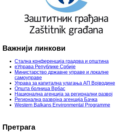
Важнији линкови
Стална конференција градова и општина
еУправа Републике Србије
Министарство државне управе и локалне
самоуправе
Управа за капитална улагања АП Војводине
Општа болница Врбас
Национална агенција за регионални развој
Регионална развојна агенција Бачка
Western Balkans Environmental Programme
Претрага