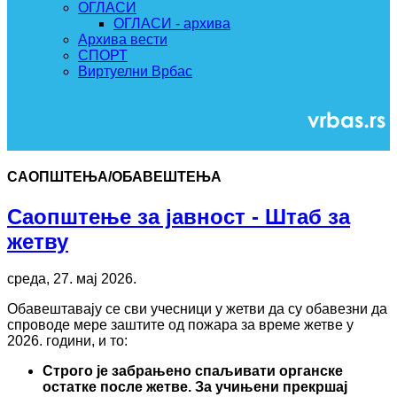
ОГЛАСИ
ОГЛАСИ - архива
Архива вести
СПОРТ
Виртуелни Врбас
САОПШТЕЊА/ОБАВЕШТЕЊА
Саопштење за јавност - Штаб за
жетву
среда, 27. мај 2026.
Обавештавају се сви учесници у жетви да су обавезни да
спроводе мере заштите од пожара за време жетве у
2026. години, и то:
Строго је забрањено спаљивати органске
остатке после жетве. За учињени прекршај