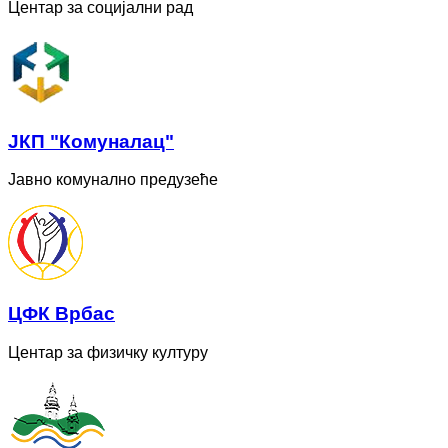
Центар за социјални рад
ЈКП "Комуналац"
Јавно комунално предузеће
ЦФК Врбас
Центар за физичку културу