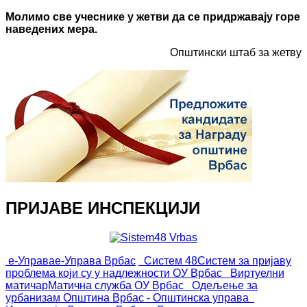
Молимо све учеснике у жетви да се придржавају горе
наведених мера.
Општински штаб за жетву
ПРИЈАВЕ ИНСПЕКЦИЈИ
е-Управа
е-Управа Врбас
Систем 48
Систем за пријаву
проблема који су у надлежности ОУ Врбас
Виртуелни
матичар
Матична служба ОУ Врбас
Одељење за
урбанизам
Општина Врбас - Општинска управа