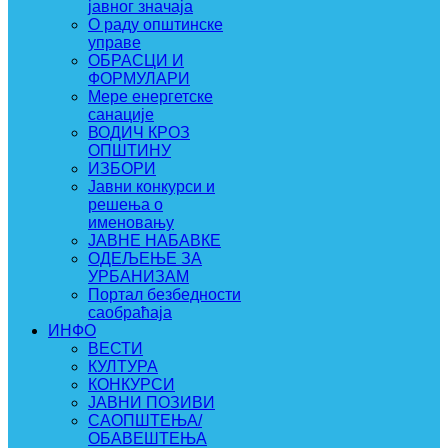
јавног значаја
О раду општинске
управе
ОБРАСЦИ И
ФОРМУЛАРИ
Мере енергетске
санације
ВОДИЧ КРОЗ
ОПШТИНУ
ИЗБОРИ
Јавни конкурси и
решења о
именовању
ЈАВНЕ НАБАВКЕ
ОДЕЉЕЊЕ ЗА
УРБАНИЗАМ
Портал безбедности
саобраћаја
ИНФО
ВЕСТИ
КУЛТУРА
КОНКУРСИ
ЈАВНИ ПОЗИВИ
САОПШТЕЊА/
ОБАВЕШТЕЊА