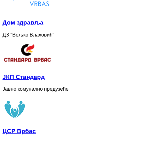
Дом здравља
ДЗ "Вељко Влаховић"
ЈКП Стандард
Јавно комунално предузеће
ЦСР Врбас