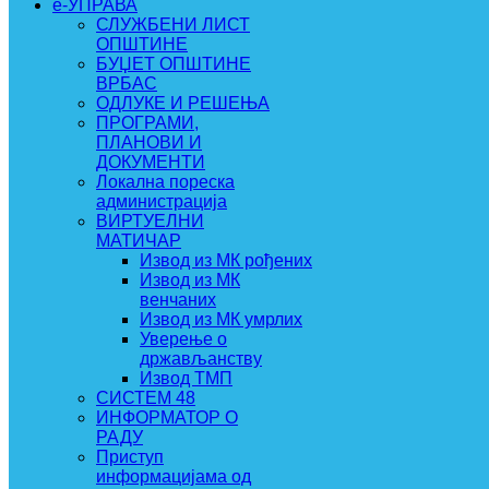
e-УПРАВА
СЛУЖБЕНИ ЛИСТ
ОПШТИНЕ
БУЏЕТ ОПШТИНЕ
ВРБАС
ОДЛУКЕ И РЕШЕЊА
ПРОГРАМИ,
ПЛАНОВИ И
ДОКУМЕНТИ
Локална пореска
администрација
ВИРТУЕЛНИ
МАТИЧАР
Извод из МК рођених
Извод из МК
венчаних
Извод из МК умрлих
Уверење о
држављанству
Извод ТМП
СИСТЕМ 48
ИНФОРМАТОР О
РАДУ
Приступ
информацијама од