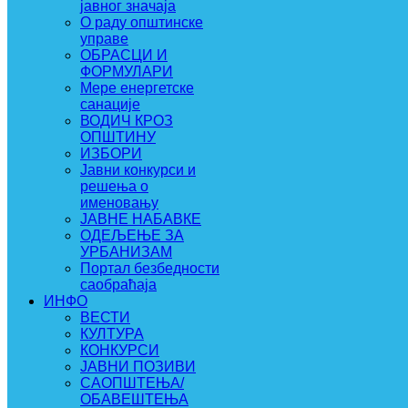
јавног значаја
О раду општинске
управе
ОБРАСЦИ И
ФОРМУЛАРИ
Мере енергетске
санације
ВОДИЧ КРОЗ
ОПШТИНУ
ИЗБОРИ
Јавни конкурси и
решења о
именовању
ЈАВНЕ НАБАВКЕ
ОДЕЉЕЊЕ ЗА
УРБАНИЗАМ
Портал безбедности
саобраћаја
ИНФО
ВЕСТИ
КУЛТУРА
КОНКУРСИ
ЈАВНИ ПОЗИВИ
САОПШТЕЊА/
ОБАВЕШТЕЊА