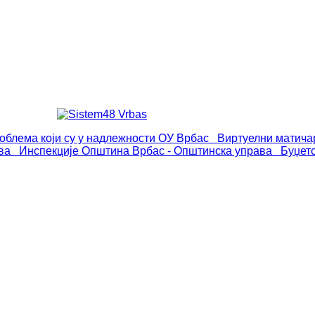
роблема који су у надлежности ОУ Врбас
Виртуелни матича
ва
Инспекције
Општина Врбас - Општинска управа
Буџет