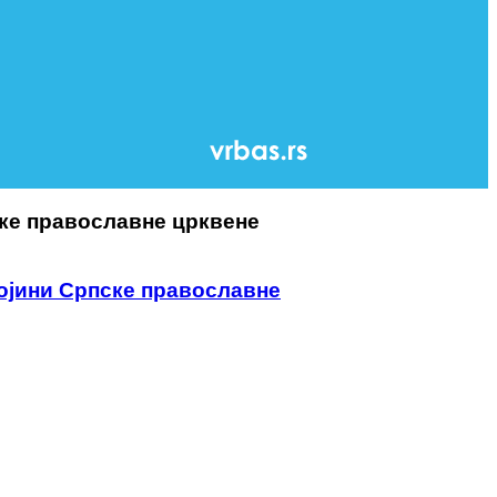
ке православне црквене
ојини Српске православне