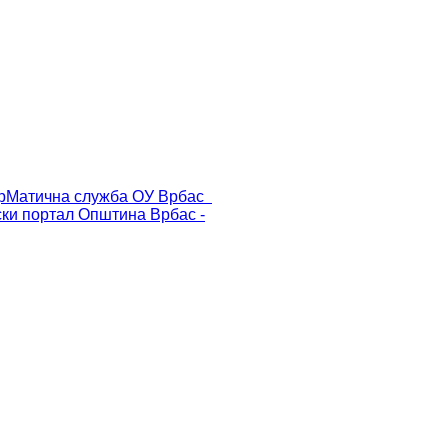
р
Матична служба ОУ Врбас
ски портал
Општина Врбас -