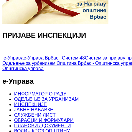
ПРИЈАВЕ ИНСПЕКЦИЈИ
е-Управа
е-Управа Врбас
Систем 48
Систем за пријаву п
Одељење за урбанизам
Општина Врбас - Општинска упра
Општинска управа
е-Управа
ИНФОРМАТОР О РАДУ
ОДЕЉЕЊЕ ЗА УРБАНИЗАМ
ИНСПЕКЦИЈЕ
ЈАВНЕ НАБАВКЕ
СЛУЖБЕНИ ЛИСТ
ОБРАСЦИ И ФОРМУЛАРИ
ПЛАНОВИ / ДОКУМЕНТИ
ВОДИЧ КРОЗ ОПШТИНУ