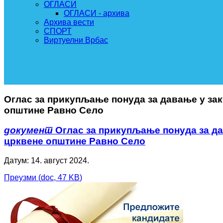
ОГЛАСИ
ОГЛАСИ - архива
Архива вести
СПОРТ
Виртуелни Врбас
Оглас за прикупљање понуда за давање у за
општине Равно Село
документ
Оглас за прикупљање понуда за д
црквене општине Равно Село
Датум: 14. август 2024.
Преузми
(
doc,
47 KB
)