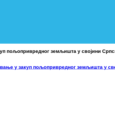
куп пољопривредног земљишта у својини Српс
авање у закуп пољопривредног земљишта у св