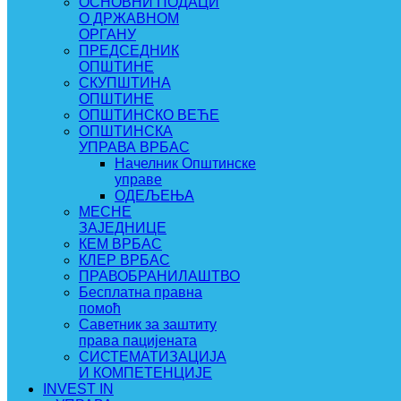
ОСНОВНИ ПОДАЦИ
О ДРЖАВНОМ
ОРГАНУ
ПРЕДСЕДНИК
ОПШТИНЕ
СКУПШТИНА
ОПШТИНЕ
ОПШТИНСКО ВЕЋЕ
ОПШТИНСКА
УПРАВА ВРБАС
Начелник Општинске
управе
ОДЕЉЕЊА
МЕСНЕ
ЗАЈЕДНИЦЕ
КЕМ ВРБАС
КЛЕР ВРБАС
ПРАВОБРАНИЛАШТВО
Бесплатна правна
помоћ
Саветник за заштиту
права пацијената
СИСТЕМАТИЗАЦИЈА
И КОМПЕТЕНЦИЈЕ
INVEST IN