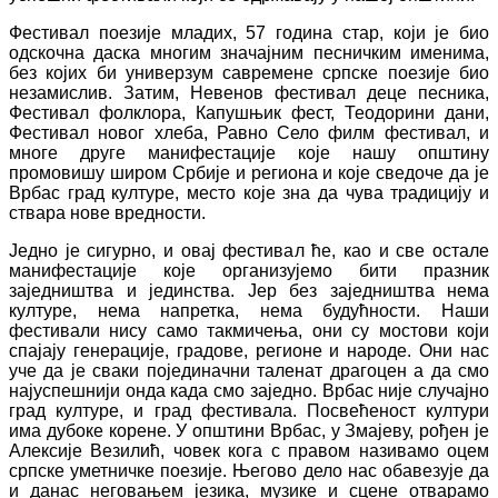
Фестивал поезије младих, 57 година стар, који је био
одскочна даска многим значајним песничким именима,
без којих би универзум савремене српске поезије био
незамислив. Затим, Невенов фестивал деце песника,
Фестивал фолклора, Капушњик фест, Теодорини дани,
Фестивал новог хлеба, Равно Село филм фестивал, и
многe другe манифестације које нашу општину
промовишу широм Србије и региона и које сведоче да је
Врбас град културе, место које зна да чува традицију и
ствара нове вредности.
Једно је сигурно, и овај фестивал ће, као и све остале
манифестације које организујемо бити празник
заједништва и јединства. Јер без заједништва нема
културе, нема напретка, нема будућности. Наши
фестивали нису само такмичења, они су мостови који
спајају генерације, градове, регионе и народе. Они нас
уче да је сваки појединачни таленат драгоцен а да смо
најуспешнији онда када смо заједно. Врбас није случајно
град културе, и град фестивала. Посвећеност култури
има дубоке корене. У општини Врбас, у Змајеву, рођен је
Алексије Везилић, човек кога с правом називамо оцем
српске уметничке поезије. Његово дело нас обавезује да
и данас неговaњем језика, музике и сцене отварамо