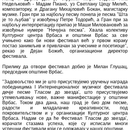
Недељковић - Мадам Пиано, уз Светлану Цецу Милић,
композиторку, и Драгану Михајловић Бокан, магистарку
музике. Гран при за најбољу песму понела је песма "Шта
је то љубав" у извођењу Петре Тодорић, а Гран при за
најбољу интерпретацију припао је Маши Миловановић за
извођење нумере "Нечујна песма". Хвала колективу
Културног центра Врбаса и општини Врбас за све
учињено како би нови фестивал већ у првом кораку
постао занимљив и привлачан за учеснике и посетиоце",
рекао је Дејан Божић, организациони директор
фестивала.
Прилику да отвори фестивал добио је Милан Глушац,
председник општине Врбас.
"Задовољство ми је што присуствујемо уручењу награда
победницима I Интернеционалног музичког фестивала
дечје песме 'Гласом до звезда', што присуствујемо
утемељивању нове, важне манифестације у општини
Врбас. Током два дана, наш град је био дом песме,
радости и младалачке креативности, под
покровитељством и у организацији Културног центра
Врбаса. Надам се да ће Фестивал 'Гласом до звезда',
корачати стазама успеха, које су исписали многи
успешни фестивали који се одржавају у нашој општини.