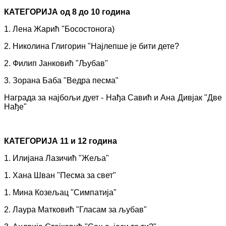
КАТЕГОРИЈА од 8 до 10 година
1. Лена Жарић "Босостонога)
2. Николина Глигорин "Најлепше је бити дете?
2. Филип Јанковић "Љубав"
3. Зорана Баба "Ведра песма"
Награда за најбољи дует - Нађа Савић и Ана Дивјак "Две
Нађе"
КАТЕГОРИЈА 11 и 12 година
1. Илијана Лазичић "Жеља"
1. Хана Шван "Песма за свет"
1. Мина Козељац "Симпатија"
2. Лаура Матковић "Гласам за љубав"