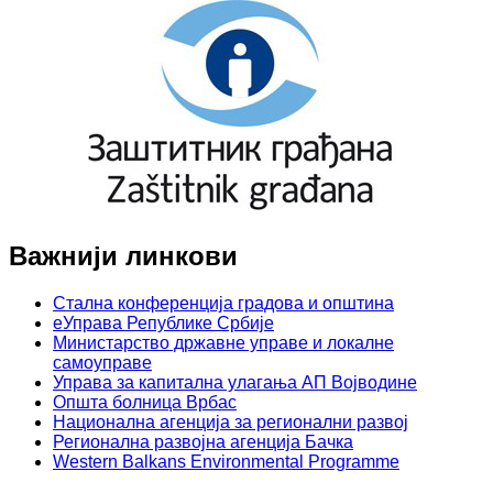
Важнији линкови
Стална конференција градова и општина
еУправа Републике Србије
Министарство државне управе и локалне
самоуправе
Управа за капитална улагања АП Војводине
Општа болница Врбас
Национална агенција за регионални развој
Регионална развојна агенција Бачка
Western Balkans Environmental Programme