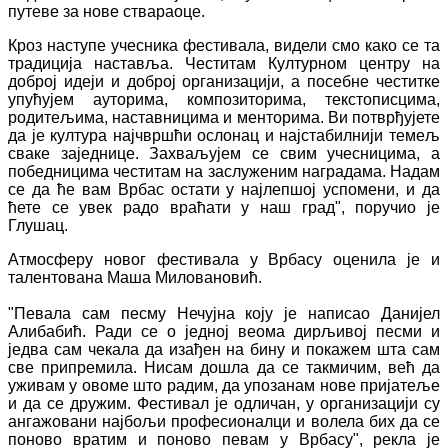
путеве за нове ствараоце.
Кроз наступе учесника фестивала, видели смо како се та
традиција наставља. Честитам Културном центру на
доброј идеји и доброј организацији, а посебне честитке
упућујем ауторима, композиторима, текстописцима,
родитељима, наставницима и менторима. Ви потврђујете
да је култура најчвршћи ослонац и најстабилнији темељ
сваке заједнице. Захваљујем се свим учесницима, а
победницима честитам на заслуженим наградама. Надам
се да ће вам Врбас остати у најлепшој успомени, и да
ћете се увек радо враћати у наш град", поручио је
Глушац.
Атмосферу новог фестивала у Врбасу оценила је и
талентована Маша Миловановић.
"Певала сам песму Нечујна коју је написао Данијел
Алибабић. Ради се о једној веома дирљивој песми и
једва сам чекала да изађен на бину и покажем шта сам
све припремила. Нисам дошла да се такмичим, већ да
уживам у овоме што радим, да упозанам нове пријатеље
и да се дружим. Фестивал је одличан, у организацији су
ангажовани најбољи професионалци и волела бих да се
поново вратим и поново певам у Врбасу", рекла је