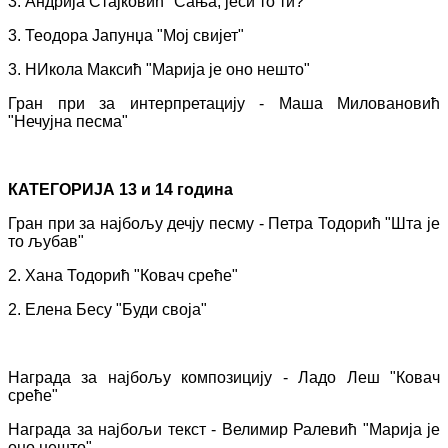
3. Андрија Стајковић "Сања, јеси то ти?"
3. Теодора Јапунџа "Мој свијет"
3. НИкола Максић "Марија је оно нешто"
Гран при за интерпретацију - Маша Миловановић
"Нечујна песма"
КАТЕГОРИЈА 13 и 14 година
Гран при за најбољу дечју песму - Петра Тодорић "Шта је
то љубав"
2. Хана Тодорић "Ковач среће"
2. Елена Бесу "Буди своја"
Награда за најбољу композицију - Ладо Леш "Ковач
среће"
Награда за најбољи текст - Велимир Ралевић "Марија је
оно нешто"