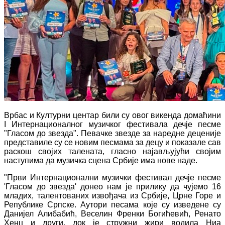
Врбас и Културни центар били су овог викенда домаћини
I Интернационалног музичког фестивала дечје песме
"Гласом до звезда". Певачке звезде за наредне деценије
представиле су се новим песмама за децу и показале сав
раскош својих талената, гласно најављујући својим
наступима да музичка сцена Србије има нове наде.
"Први Интернационални музички фестивал дечје песме
'Гласом до звезда' донео нам је прилику да чујемо 16
младих, талентованих извођача из Србије, Црне Горе и
Републике Српске. Аутори песама које су изведене су
Данијел Алибабић, Веселин Френки Богићевић, Ренато
Хенц и други, док је стружни жири водила Ниа