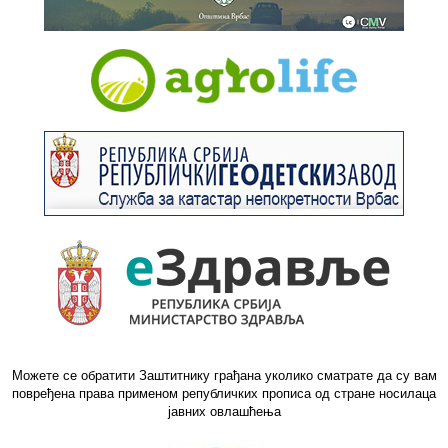
Можете се обратити Заштитнику грађана уколико сматрате да су вам
повређена права применом републичких прописа од стране носилаца
јавних овлашћења