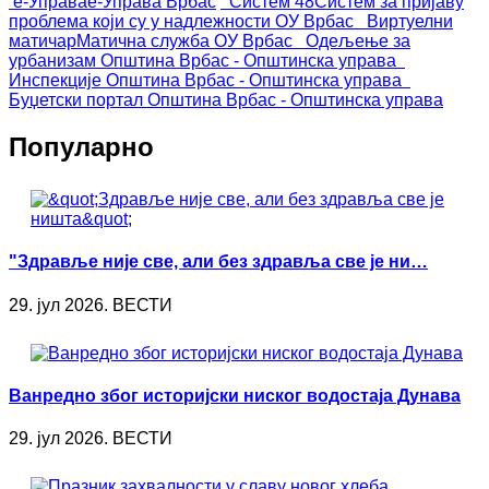
е-Управа
е-Управа Врбас
Систем 48
Систем за пријаву
проблема који су у надлежности ОУ Врбас
Виртуелни
матичар
Матична служба ОУ Врбас
Одељење за
урбанизам
Општина Врбас - Општинска управа
Инспекције
Општина Врбас - Општинска управа
Буџетски портал
Општина Врбас - Општинска управа
Популарно
"Здравље није све, али без здравља све је ни…
29. јул 2026. ВЕСТИ
Ванредно због историјски ниског водостаја Дунава
29. јул 2026. ВЕСТИ