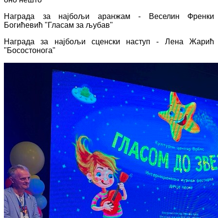
Награда за најбољи аранжам - Веселин Френки
Богићевић "Гласам за љубав"
Награда за најбољи сценски наступ - Лена Жарић
"Босостонога"