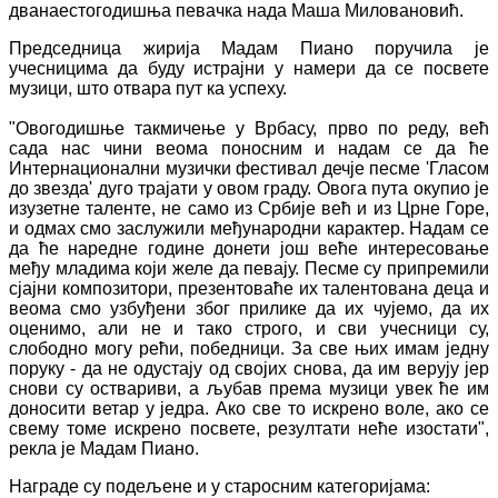
дванаестогодишња певачка нада Маша Миловановић.
Председница жирија Мадам Пиано поручила је
учесницима да буду истрајни у намери да се посвете
музици, што отвара пут ка успеху.
"Овогодишње такмичење у Врбасу, прво по реду, већ
сада нас чини веома поносним и надам се да ће
Интернационални музички фестивал дечје песме 'Гласом
до звезда' дуго трајати у овом граду. Овога пута окупио је
изузетне таленте, не само из Србије већ и из Црне Горе,
и одмах смо заслужили међународни карактер. Надам се
да ће наредне године донети још веће интересовање
међу младима који желе да певају. Песме су припремили
сјајни композитори, презентоваће их талентована деца и
веома смо узбуђени због прилике да их чујемо, да их
оценимо, али не и тако строго, и сви учесници су,
слободно могу рећи, победници. За све њих имам једну
поруку - да не одустају од својих снова, да им верују јер
снови су оствариви, а љубав према музици увек ће им
доносити ветар у једра. Ако све то искрено воле, ако се
свему томе искрено посвете, резултати неће изостати",
рекла је Мадам Пиано.
Награде су подељене и у старосним категоријама: