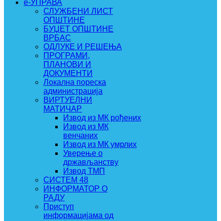
e-УПРАВА
СЛУЖБЕНИ ЛИСТ
ОПШТИНЕ
БУЏЕТ ОПШТИНЕ
ВРБАС
ОДЛУКЕ И РЕШЕЊА
ПРОГРАМИ,
ПЛАНОВИ И
ДОКУМЕНТИ
Локална пореска
администрација
ВИРТУЕЛНИ
МАТИЧАР
Извод из МК рођених
Извод из МК
венчаних
Извод из МК умрлих
Уверење о
држављанству
Извод ТМП
СИСТЕМ 48
ИНФОРМАТОР О
РАДУ
Приступ
информацијама од