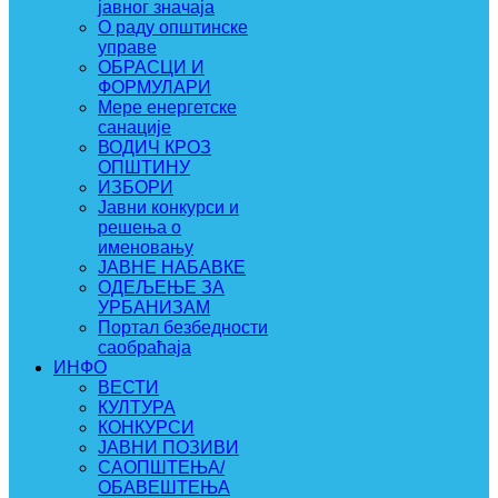
јавног значаја
О раду општинске
управе
ОБРАСЦИ И
ФОРМУЛАРИ
Мере енергетске
санације
ВОДИЧ КРОЗ
ОПШТИНУ
ИЗБОРИ
Јавни конкурси и
решења о
именовању
ЈАВНЕ НАБАВКЕ
ОДЕЉЕЊЕ ЗА
УРБАНИЗАМ
Портал безбедности
саобраћаја
ИНФО
ВЕСТИ
КУЛТУРА
КОНКУРСИ
ЈАВНИ ПОЗИВИ
САОПШТЕЊА/
ОБАВЕШТЕЊА