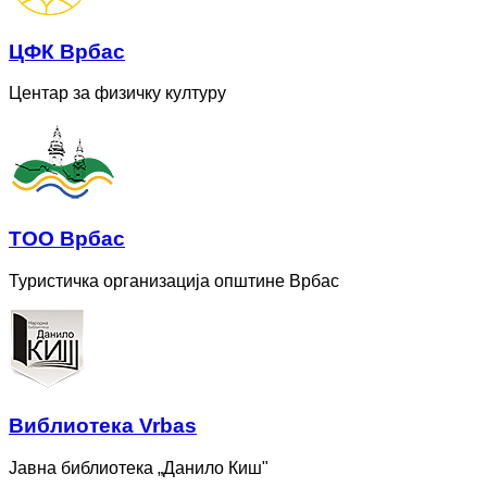
ЦФК Врбас
Центар за физичку културу
ТОО Врбас
Туристичка организација општине Врбас
Bиблиотека Vrbas
Јавна библиотека „Данило Киш"