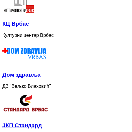
КЦ Врбас
Културни центар Врбас
Дом здравља
ДЗ "Вељко Влаховић"
ЈКП Стандард