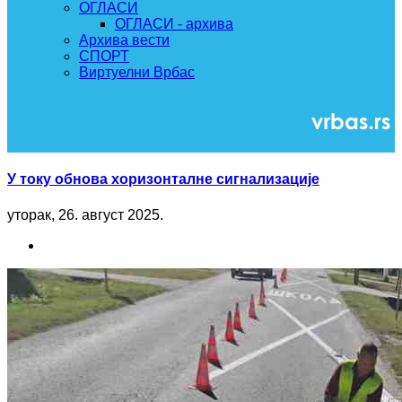
ОГЛАСИ
ОГЛАСИ - архива
Архива вести
СПОРТ
Виртуелни Врбас
У току обнова хоризонталне сигнализације
уторак, 26. август 2025.