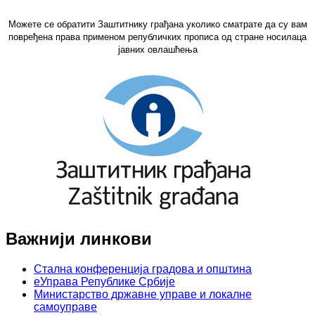
Можете се обратити Заштитнику грађана уколико сматрате да су вам
повређена права применом републичких прописа од стране носилаца
јавних овлашћења
Важнији линкови
Стална конференција градова и општина
еУправа Републике Србије
Министарство државне управе и локалне
самоуправе