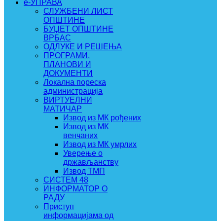
e-УПРАВА
СЛУЖБЕНИ ЛИСТ
ОПШТИНЕ
БУЏЕТ ОПШТИНЕ
ВРБАС
ОДЛУКЕ И РЕШЕЊА
ПРОГРАМИ,
ПЛАНОВИ И
ДОКУМЕНТИ
Локална пореска
администрација
ВИРТУЕЛНИ
МАТИЧАР
Извод из МК рођених
Извод из МК
венчаних
Извод из МК умрлих
Уверење о
држављанству
Извод ТМП
СИСТЕМ 48
ИНФОРМАТОР О
РАДУ
Приступ
информацијама од