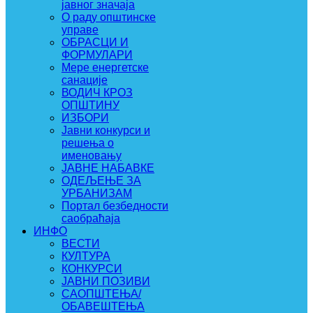
јавног значаја
О раду општинске
управе
ОБРАСЦИ И
ФОРМУЛАРИ
Мере енергетске
санације
ВОДИЧ КРОЗ
ОПШТИНУ
ИЗБОРИ
Јавни конкурси и
решења о
именовању
ЈАВНЕ НАБАВКЕ
ОДЕЉЕЊЕ ЗА
УРБАНИЗАМ
Портал безбедности
саобраћаја
ИНФО
ВЕСТИ
КУЛТУРА
КОНКУРСИ
ЈАВНИ ПОЗИВИ
САОПШТЕЊА/
ОБАВЕШТЕЊА