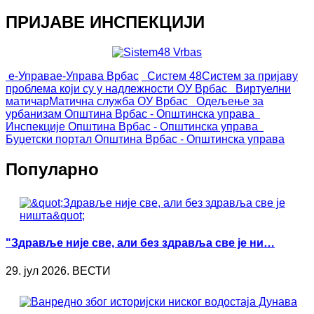
ПРИЈАВЕ ИНСПЕКЦИЈИ
е-Управа
е-Управа Врбас
Систем 48
Систем за пријаву
проблема који су у надлежности ОУ Врбас
Виртуелни
матичар
Матична служба ОУ Врбас
Одељење за
урбанизам
Општина Врбас - Општинска управа
Инспекције
Општина Врбас - Општинска управа
Буџетски портал
Општина Врбас - Општинска управа
Популарно
"Здравље није све, али без здравља све је ни…
29. јул 2026. ВЕСТИ