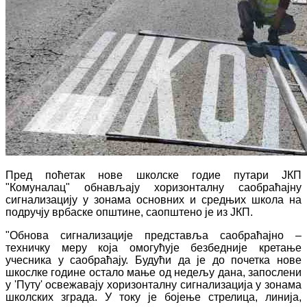
Пред поћетак нове школске годие путари ЈКП
"Комуналац" обнављају хоризонталну саобраћајну
сигнализацију у зонама основних и средњих школа на
подручју врбаске општине, саопштено је из ЈКП.
"Обнова сигнализације представља саобраћајно –
техничку меру која омогућује безбедније кретање
учесника у саобраћају. Будући да је до почетка нове
шкослке године остало мање од недељу дана, запослени
у 'Путу' освежавају хоризонталну сигнализација у зонама
школских зграда. У току је бојење стрелица, линија,