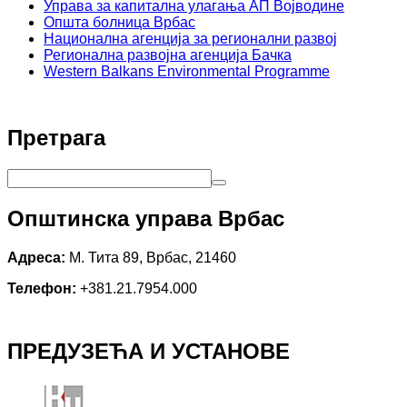
Управа за капитална улагања АП Војводине
Општа болница Врбас
Национална агенција за регионални развој
Регионална развојна агенција Бачка
Western Balkans Environmental Programme
Претрага
Општинска управа Врбас
Адреса:
М. Тита 89, Врбас, 21460
Телефон:
+381.21.7954.000
ПРЕДУЗЕЋА И УСТАНОВЕ