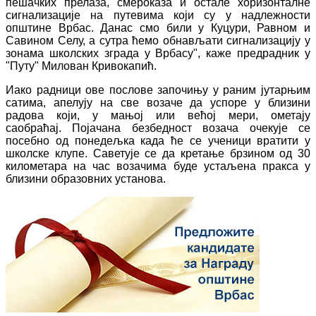
пешачких прелаза, смероказа и остале хоризонталне
сигнализације на путевима који су у надлежности
општине Врбас. Данас смо били у Куцури, Равном и
Савином Селу, а сутра ћемо обнављати сигнализацију у
зонама школских зграда у Врбасу", каже предрадник у
"Путу" Милован Кривокапић.
Иако радници ове послове започињу у раним јутарњим
сатима, апелују на све возаче да успоре у близини
радова који, у мањој или већој мери, ометају
саобраћај. Појачана безбедност возача очекује се
посебно од понедељка када ће се ученици вратити у
школске клупе. Саветује се да кретање брзином од 30
километара на час возачима буде устаљена пракса у
близини образовних установа.