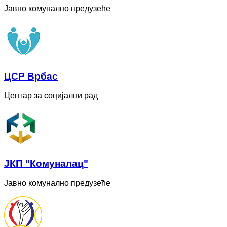
Јавно комунално предузеће
ЦСР Врбас
Центар за социјални рад
ЈКП "Комуналац"
Јавно комунално предузеће