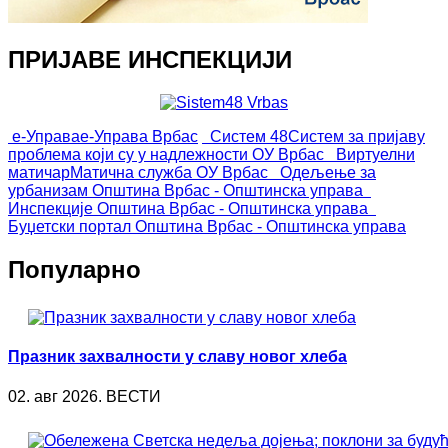
ПРИЈАВЕ ИНСПЕКЦИЈИ
е-Управа
е-Управа Врбас
Систем 48
Систем за пријаву
проблема који су у надлежности ОУ Врбас
Виртуелни
матичар
Матична служба ОУ Врбас
Одељење за
урбанизам
Општина Врбас - Општинска управа
Инспекције
Општина Врбас - Општинска управа
Буџетски портал
Општина Врбас - Општинска управа
Популарно
Празник захвалности у славу новог хлеба
02. авг 2026. ВЕСТИ