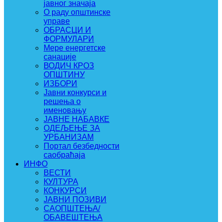
јавног значаја
О раду општинске
управе
ОБРАСЦИ И
ФОРМУЛАРИ
Мере енергетске
санације
ВОДИЧ КРОЗ
ОПШТИНУ
ИЗБОРИ
Јавни конкурси и
решења о
именовању
ЈАВНЕ НАБАВКЕ
ОДЕЉЕЊЕ ЗА
УРБАНИЗАМ
Портал безбедности
саобраћаја
ИНФО
ВЕСТИ
КУЛТУРА
КОНКУРСИ
ЈАВНИ ПОЗИВИ
САОПШТЕЊА/
ОБАВЕШТЕЊА