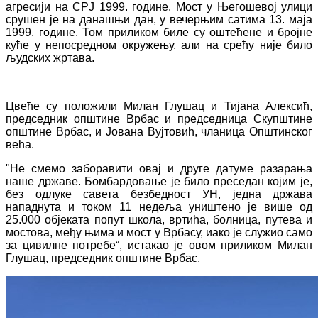
агресији на СРЈ 1999. године. Мост у Његошевој улици
срушен је на данашњи дан, у вечерњим сатима 13. маја
1999. године. Том приликом биле су оштећене и бројне
куће у непосредном окружењу, али на срећу није било
људских жртава.
Цвеће су положили Милан Глушац и Тијана Алексић,
председник општине Врбас и председница Скупштине
општине Врбас, и Јована Вујтовић, чланица Општинског
већа.
"Не смемо заборавити овај и друге датуме разарања
наше државе. Бомбардовање је било преседан којим је,
без одлуке савета безбедност УН, једна држава
нападнута и током 11 недеља уништено је више од
25.000 објеката попут школа, вртића, болница, путева и
мостова, међу њима и мост у Врбасу, иако је служио само
за цивилне потребе“, истакао је овом приликом Милан
Глушац, председник општине Врбас.