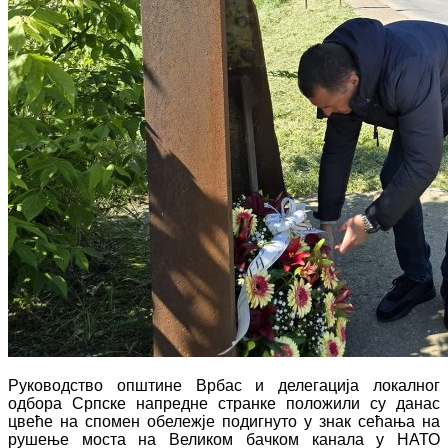
Руководство општине Врбас и делегација локалног
одбора Српске напредне странке положили су данас
цвеће на спомен обележје подигнуто у знак сећања на
рушење моста на Великом бачком канала у НАТО