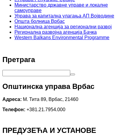
Министарство државне управе и локалне
самоуправе
Управа за капитална улагања АП Војводине
Општа болница Врбас
Национална агенција за регионални развој
Регионална развојна агенција Бачка
Western Balkans Environmental Programme
Претрага
Општинска управа Врбас
Адреса:
М. Тита 89, Врбас, 21460
Телефон:
+381.21.7954.000
ПРЕДУЗЕЋА И УСТАНОВЕ