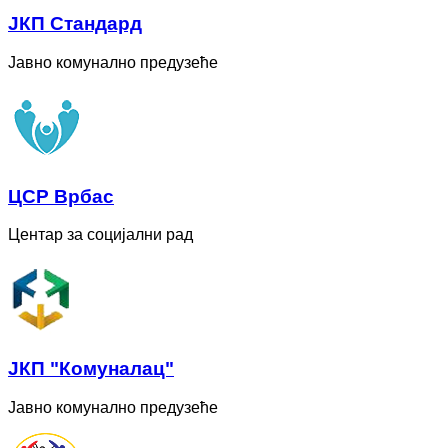
ЈКП Стандард
Јавно комунално предузеће
ЦСР Врбас
Центар за социјални рад
ЈКП "Комуналац"
Јавно комунално предузеће