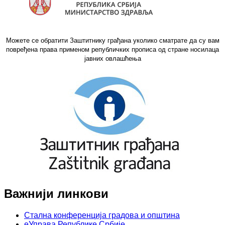
Можете се обратити Заштитнику грађана уколико сматрате да су вам
повређена права применом републичких прописа од стране носилаца
јавних овлашћења
Важнији линкови
Стална конференција градова и општина
еУправа Републике Србије