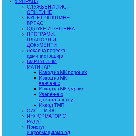
e-УПРАВА
СЛУЖБЕНИ ЛИСТ
ОПШТИНЕ
БУЏЕТ ОПШТИНЕ
ВРБАС
ОДЛУКЕ И РЕШЕЊА
ПРОГРАМИ,
ПЛАНОВИ И
ДОКУМЕНТИ
Локална пореска
администрација
ВИРТУЕЛНИ
МАТИЧАР
Извод из МК рођених
Извод из МК
венчаних
Извод из МК умрлих
Уверење о
држављанству
Извод ТМП
СИСТЕМ 48
ИНФОРМАТОР О
РАДУ
Приступ
информацијама од