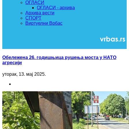
ОГЛАСИ
ОГЛАСИ - архива
Архива вести
СПОРТ
Виртуелни Врбас
Обележена 26. годишњица рушења моста у НАТО
агресији
уторак, 13. мај 2025.