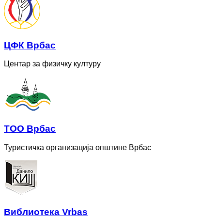
ЦФК Врбас
Центар за физичку културу
ТОО Врбас
Туристичка организација општине Врбас
Bиблиотека Vrbas