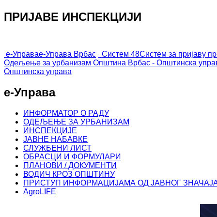
ПРИЈАВЕ ИНСПЕКЦИЈИ
е-Управа
е-Управа Врбас
Систем 48
Систем за пријаву п
Одељење за урбанизам
Општина Врбас - Општинска упра
Општинска управа
е-Управа
ИНФОРМАТОР О РАДУ
ОДЕЉЕЊЕ ЗА УРБАНИЗАМ
ИНСПЕКЦИЈЕ
ЈАВНЕ НАБАВКЕ
СЛУЖБЕНИ ЛИСТ
ОБРАСЦИ И ФОРМУЛАРИ
ПЛАНОВИ / ДОКУМЕНТИ
ВОДИЧ КРОЗ ОПШТИНУ
ПРИСТУП ИНФОРМАЦИЈАМА ОД ЈАВНОГ ЗНАЧАЈ
AgroLIFE