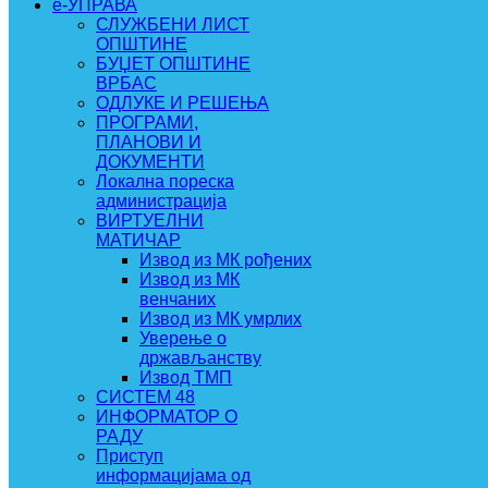
e-УПРАВА
СЛУЖБЕНИ ЛИСТ
ОПШТИНЕ
БУЏЕТ ОПШТИНЕ
ВРБАС
ОДЛУКЕ И РЕШЕЊА
ПРОГРАМИ,
ПЛАНОВИ И
ДОКУМЕНТИ
Локална пореска
администрација
ВИРТУЕЛНИ
МАТИЧАР
Извод из МК рођених
Извод из МК
венчаних
Извод из МК умрлих
Уверење о
држављанству
Извод ТМП
СИСТЕМ 48
ИНФОРМАТОР О
РАДУ
Приступ
информацијама од