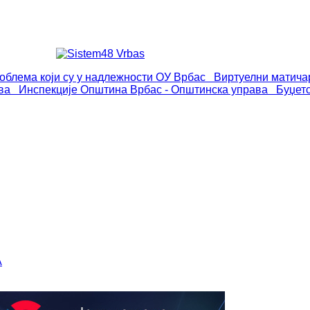
роблема који су у надлежности ОУ Врбас
Виртуелни матича
ва
Инспекције
Општина Врбас - Општинска управа
Буџет
А