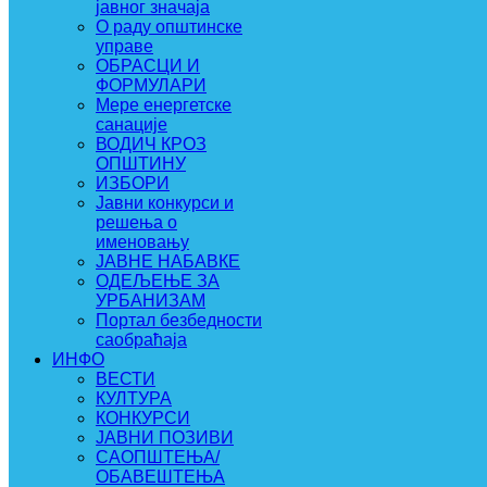
јавног значаја
О раду општинске
управе
ОБРАСЦИ И
ФОРМУЛАРИ
Мере енергетске
санације
ВОДИЧ КРОЗ
ОПШТИНУ
ИЗБОРИ
Јавни конкурси и
решења о
именовању
ЈАВНЕ НАБАВКЕ
ОДЕЉЕЊЕ ЗА
УРБАНИЗАМ
Портал безбедности
саобраћаја
ИНФО
ВЕСТИ
КУЛТУРА
КОНКУРСИ
ЈАВНИ ПОЗИВИ
САОПШТЕЊА/
ОБАВЕШТЕЊА