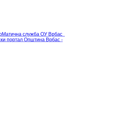
р
Матична служба ОУ Врбас
ски портал
Општина Врбас -