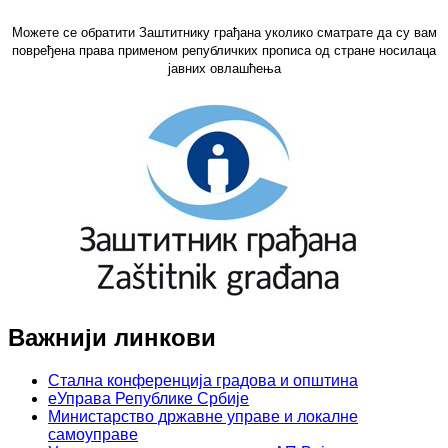
Можете се обратити Заштитнику грађана уколико сматрате да су вам
повређена права применом републичких прописа од стране носилаца
јавних овлашћења
Важнији линкови
Стална конференција градова и општина
еУправа Републике Србије
Министарство државне управе и локалне
самоуправе