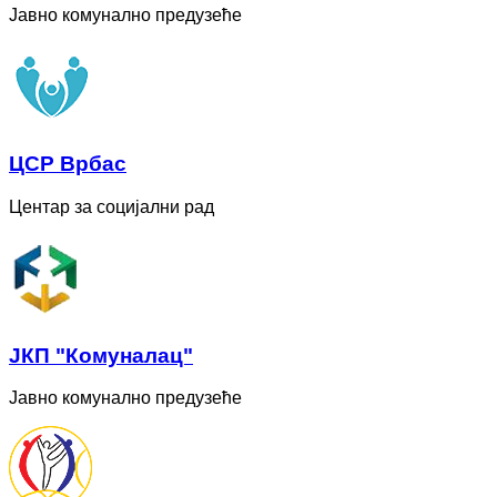
Јавно комунално предузеће
ЦСР Врбас
Центар за социјални рад
ЈКП "Комуналац"
Јавно комунално предузеће