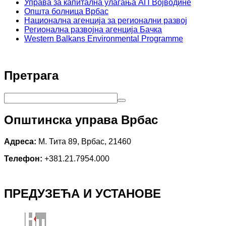
Управа за капитална улагања АП Војводине
Општа болница Врбас
Национална агенција за регионални развој
Регионална развојна агенција Бачка
Western Balkans Environmental Programme
Претрага
Општинска управа Врбас
Адреса:
М. Тита 89, Врбас, 21460
Телефон:
+381.21.7954.000
ПРЕДУЗЕЋА И УСТАНОВЕ