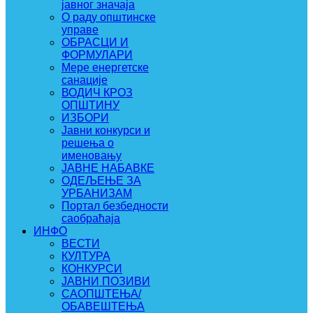
јавног значаја
О раду општинске
управе
ОБРАСЦИ И
ФОРМУЛАРИ
Мере енергетске
санације
ВОДИЧ КРОЗ
ОПШТИНУ
ИЗБОРИ
Јавни конкурси и
решења о
именовању
ЈАВНЕ НАБАВКЕ
ОДЕЉЕЊЕ ЗА
УРБАНИЗАМ
Портал безбедности
саобраћаја
ИНФО
ВЕСТИ
КУЛТУРА
КОНКУРСИ
ЈАВНИ ПОЗИВИ
САОПШТЕЊА/
ОБАВЕШТЕЊА