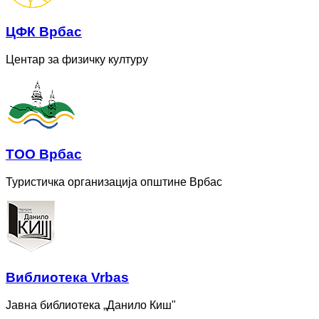
ЦФК Врбас
Центар за физичку културу
ТОО Врбас
Туристичка организација општине Врбас
Bиблиотека Vrbas
Јавна библиотека „Данило Киш"