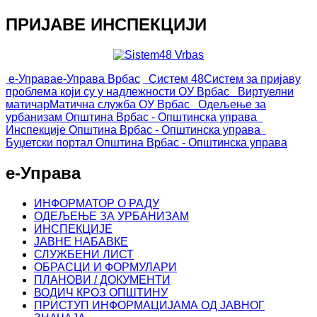
ПРИЈАВЕ ИНСПЕКЦИЈИ
е-Управа
е-Управа Врбас
Систем 48
Систем за пријаву
проблема који су у надлежности ОУ Врбас
Виртуелни
матичар
Матична служба ОУ Врбас
Одељење за
урбанизам
Општина Врбас - Општинска управа
Инспекције
Општина Врбас - Општинска управа
Буџетски портал
Општина Врбас - Општинска управа
е-Управа
ИНФОРМАТОР О РАДУ
ОДЕЉЕЊЕ ЗА УРБАНИЗАМ
ИНСПЕКЦИЈЕ
ЈАВНЕ НАБАВКЕ
СЛУЖБЕНИ ЛИСТ
ОБРАСЦИ И ФОРМУЛАРИ
ПЛАНОВИ / ДОКУМЕНТИ
ВОДИЧ КРОЗ ОПШТИНУ
ПРИСТУП ИНФОРМАЦИЈАМА ОД ЈАВНОГ