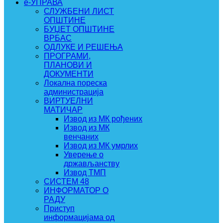
e-УПРАВА
СЛУЖБЕНИ ЛИСТ
ОПШТИНЕ
БУЏЕТ ОПШТИНЕ
ВРБАС
ОДЛУКЕ И РЕШЕЊА
ПРОГРАМИ,
ПЛАНОВИ И
ДОКУМЕНТИ
Локална пореска
администрација
ВИРТУЕЛНИ
МАТИЧАР
Извод из МК рођених
Извод из МК
венчаних
Извод из МК умрлих
Уверење о
држављанству
Извод ТМП
СИСТЕМ 48
ИНФОРМАТОР О
РАДУ
Приступ
информацијама од