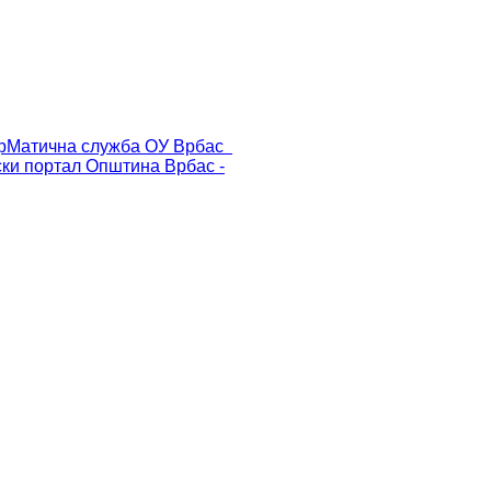
р
Матична служба ОУ Врбас
ски портал
Општина Врбас -