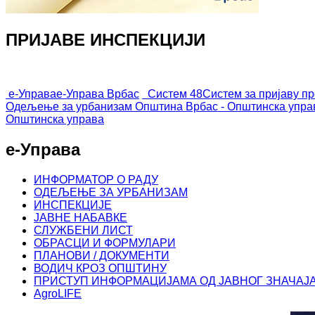
ПРИЈАВЕ ИНСПЕКЦИЈИ
е-Управа
е-Управа Врбас
Систем 48
Систем за пријаву п
Одељење за урбанизам
Општина Врбас - Општинска упра
Општинска управа
е-Управа
ИНФОРМАТОР О РАДУ
ОДЕЉЕЊЕ ЗА УРБАНИЗАМ
ИНСПЕКЦИЈЕ
ЈАВНЕ НАБАВКЕ
СЛУЖБЕНИ ЛИСТ
ОБРАСЦИ И ФОРМУЛАРИ
ПЛАНОВИ / ДОКУМЕНТИ
ВОДИЧ КРОЗ ОПШТИНУ
ПРИСТУП ИНФОРМАЦИЈАМА ОД ЈАВНОГ ЗНАЧАЈ
AgroLIFE