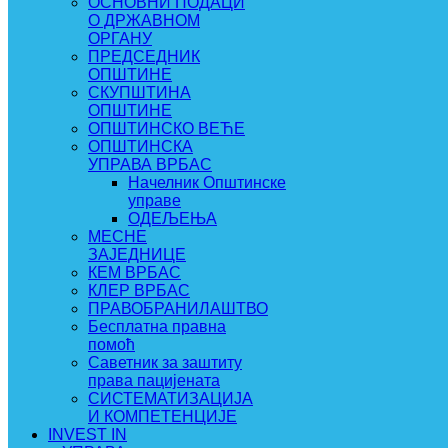
ОСНОВНИ ПОДАЦИ
О ДРЖАВНОМ
ОРГАНУ
ПРЕДСЕДНИК
ОПШТИНЕ
СКУПШТИНА
ОПШТИНЕ
ОПШТИНСКО ВЕЋЕ
ОПШТИНСКА
УПРАВА ВРБАС
Начелник Општинске
управе
ОДЕЉЕЊА
МЕСНЕ
ЗАЈЕДНИЦЕ
КЕМ ВРБАС
КЛЕР ВРБАС
ПРАВОБРАНИЛАШТВО
Бесплатна правна
помоћ
Саветник за заштиту
права пацијената
СИСТЕМАТИЗАЦИЈА
И КОМПЕТЕНЦИЈЕ
INVEST IN