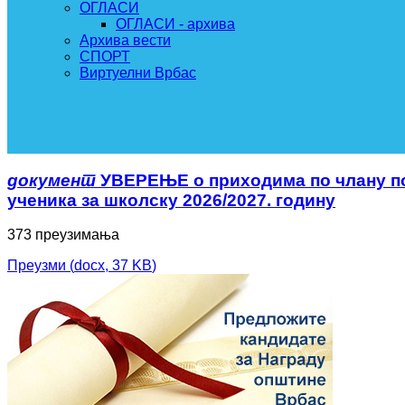
ОГЛАСИ
ОГЛАСИ - архива
Архива вести
СПОРТ
Виртуелни Врбас
документ
УВЕРЕЊЕ о приходима по члану по
ученика за школску 2026/2027. годину
373 преузимања
Преузми
(
docx,
37 KB
)