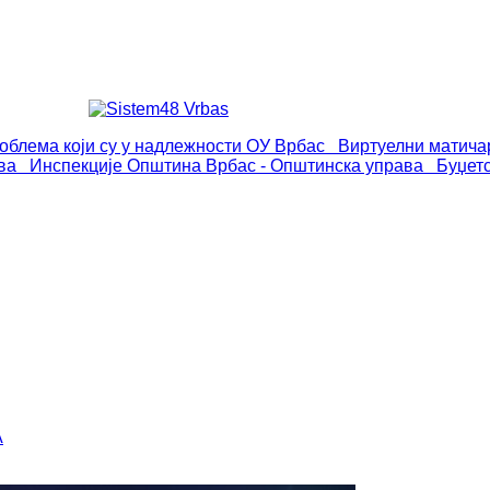
роблема који су у надлежности ОУ Врбас
Виртуелни матича
ва
Инспекције
Општина Врбас - Општинска управа
Буџет
А