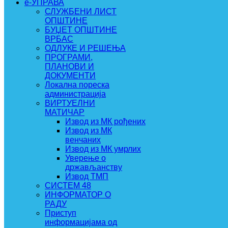
e-УПРАВА
СЛУЖБЕНИ ЛИСТ
ОПШТИНЕ
БУЏЕТ ОПШТИНЕ
ВРБАС
ОДЛУКЕ И РЕШЕЊА
ПРОГРАМИ,
ПЛАНОВИ И
ДОКУМЕНТИ
Локална пореска
администрација
ВИРТУЕЛНИ
МАТИЧАР
Извод из МК рођених
Извод из МК
венчаних
Извод из МК умрлих
Уверење о
држављанству
Извод ТМП
СИСТЕМ 48
ИНФОРМАТОР О
РАДУ
Приступ
информацијама од