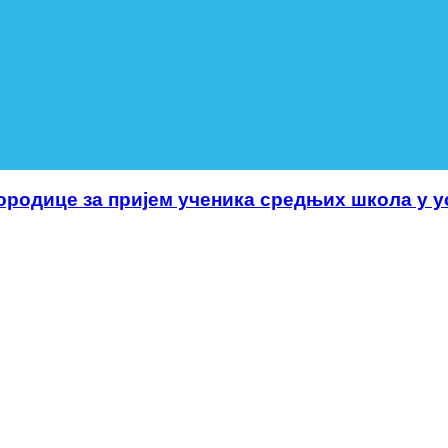
родице за пријем ученика средњих школа у ус