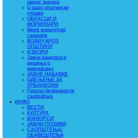
јавног значаја
О раду општинске
управе
ОБРАСЦИ И
ФОРМУЛАРИ
Мере енергетске
санације
ВОДИЧ КРОЗ
ОПШТИНУ
ИЗБОРИ
Јавни конкурси и
решења о
именовању
ЈАВНЕ НАБАВКЕ
ОДЕЉЕЊЕ ЗА
УРБАНИЗАМ
Портал безбедности
саобраћаја
ИНФО
ВЕСТИ
КУЛТУРА
КОНКУРСИ
ЈАВНИ ПОЗИВИ
САОПШТЕЊА/
ОБАВЕШТЕЊА