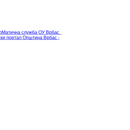
р
Матична служба ОУ Врбас
ски портал
Општина Врбас -