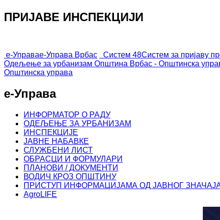
ПРИЈАВЕ ИНСПЕКЦИЈИ
е-Управа
е-Управа Врбас
Систем 48
Систем за пријаву п
Одељење за урбанизам
Општина Врбас - Општинска упра
Општинска управа
е-Управа
ИНФОРМАТОР О РАДУ
ОДЕЉЕЊЕ ЗА УРБАНИЗАМ
ИНСПЕКЦИЈЕ
ЈАВНЕ НАБАВКЕ
СЛУЖБЕНИ ЛИСТ
ОБРАСЦИ И ФОРМУЛАРИ
ПЛАНОВИ / ДОКУМЕНТИ
ВОДИЧ КРОЗ ОПШТИНУ
ПРИСТУП ИНФОРМАЦИЈАМА ОД ЈАВНОГ ЗНАЧАЈ
AgroLIFE