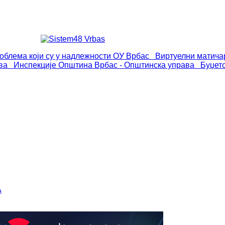
роблема који су у надлежности ОУ Врбас
Виртуелни матича
ва
Инспекције
Општина Врбас - Општинска управа
Буџет
А