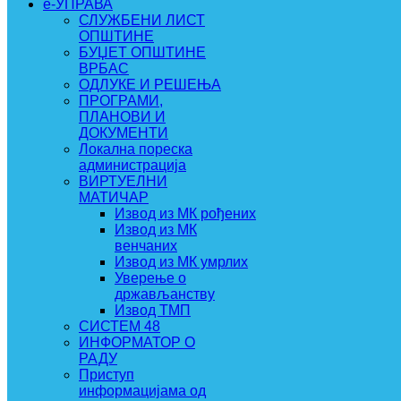
e-УПРАВА
СЛУЖБЕНИ ЛИСТ
ОПШТИНЕ
БУЏЕТ ОПШТИНЕ
ВРБАС
ОДЛУКЕ И РЕШЕЊА
ПРОГРАМИ,
ПЛАНОВИ И
ДОКУМЕНТИ
Локална пореска
администрација
ВИРТУЕЛНИ
МАТИЧАР
Извод из МК рођених
Извод из МК
венчаних
Извод из МК умрлих
Уверење о
држављанству
Извод ТМП
СИСТЕМ 48
ИНФОРМАТОР О
РАДУ
Приступ
информацијама од