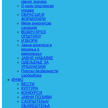
јавног значаја
О раду општинске
управе
ОБРАСЦИ И
ФОРМУЛАРИ
Мере енергетске
санације
ВОДИЧ КРОЗ
ОПШТИНУ
ИЗБОРИ
Јавни конкурси и
решења о
именовању
ЈАВНЕ НАБАВКЕ
ОДЕЉЕЊЕ ЗА
УРБАНИЗАМ
Портал безбедности
саобраћаја
ИНФО
ВЕСТИ
КУЛТУРА
КОНКУРСИ
ЈАВНИ ПОЗИВИ
САОПШТЕЊА/
ОБАВЕШТЕЊА