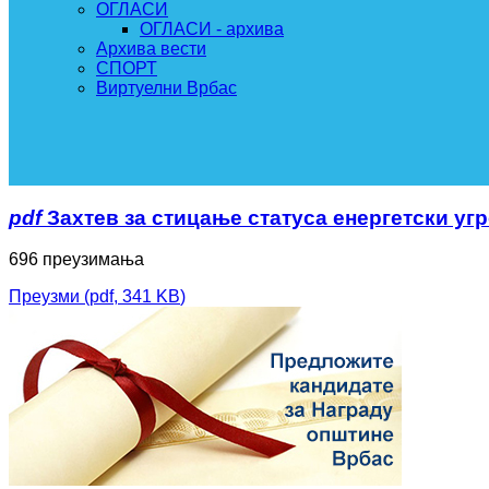
ОГЛАСИ
ОГЛАСИ - архива
Архива вести
СПОРТ
Виртуелни Врбас
pdf
Захтев за стицање статуса енергетски уг
696 преузимања
Преузми
(
pdf,
341 KB
)